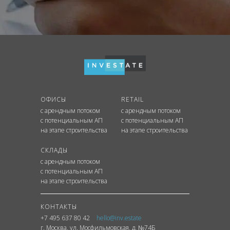
ОФИСЫ
RETAIL
с арендным потоком
с арендным потоком
с потенциальным АП
с потенциальным АП
на этапе строительства
на этапе строительства
СКЛАДЫ
с арендным потоком
с потенциальным АП
на этапе строительства
КОНТАКТЫ
+7 495 637 80 42
hello@inv.estate
г. Москва
,
ул.
Мосфильмовская, д. №74Б