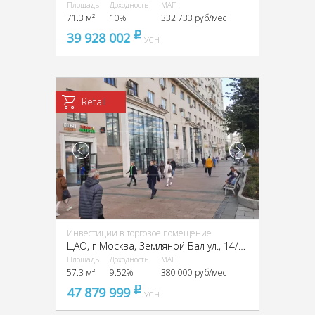
Площадь
Доходность
МАП
71.3 м²
10%
332 733 руб/мес
39 928 002
pуб
УСН
Retail
Инвестиции в торговое помещение
ЦАО, г Москва, Земляной Вал ул., 14/16
Площадь
Доходность
МАП
57.3 м²
9.52%
380 000 руб/мес
47 879 999
pуб
УСН