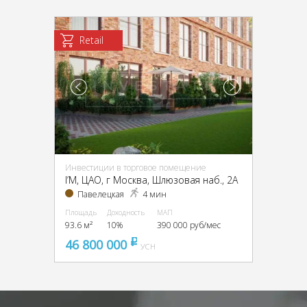
Retail
Инвестиции в торговое помещение
I’M, ЦАО, г Москва, Шлюзовая наб., 2А
Павелецкая
4 мин
Площадь
Доходность
МАП
93.6 м²
10%
390 000 руб/мес
46 800 000
pуб
УСН