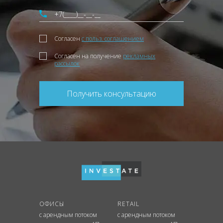
Согласен
с польз. соглашением
Согласен на получение
рекламных
рассылок
Получить консультацию
ОФИСЫ
RETAIL
с арендным потоком
с арендным потоком