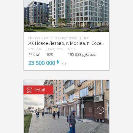
Инвестиции в торговое помещение
ЖК Новое Летово, г. Москва, п. Сосенское, квартал № 82, ЖК Новое Летово, к2
Площадь
Доходность
МАП
47.6 м²
10%
195 833 руб/мес
23 500 000
pуб
УСН
Retail