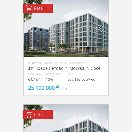
Retail
Инвестиции в торговое помещение
ЖК Новое Летово, г. Москва, п. Сосенское, квартал № 82, ЖК Новое Летово, к2
Площадь
Доходность
МАП
64.7 м²
10%
209 167 руб/мес
25 100 000
pуб
УСН
Retail