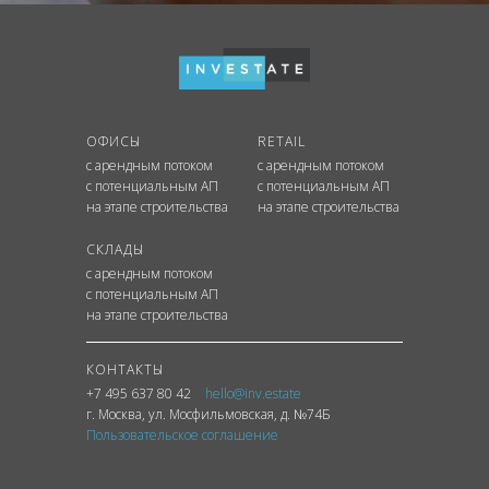
ОФИСЫ
RETAIL
с арендным потоком
с арендным потоком
с потенциальным АП
с потенциальным АП
на этапе строительства
на этапе строительства
СКЛАДЫ
с арендным потоком
с потенциальным АП
на этапе строительства
КОНТАКТЫ
+7 495 637 80 42
hello@inv.estate
г. Москва
,
ул.
Мосфильмовская, д. №74Б
Пользовательское соглашение