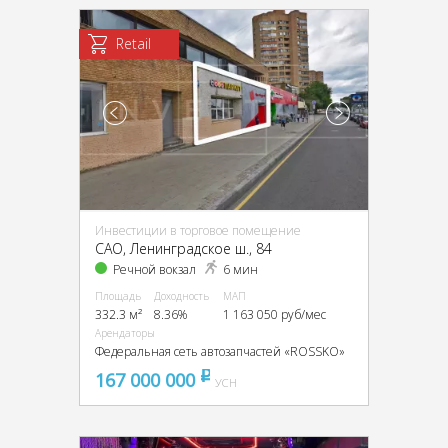
Retail
Инвестиции в торговое помещение
CАО, Ленинградское ш., 84
Речной вокзал
6 мин
Площадь
Доходность
МАП
332.3 м²
8.36%
1 163 050 руб/мес
Арендаторы
Федеральная сеть автозапчастей «ROSSKO»
167 000 000
pуб
УСН