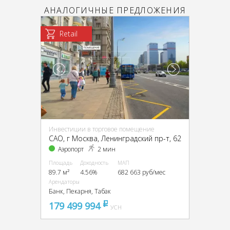
АНАЛОГИЧНЫЕ ПРЕДЛОЖЕНИЯ
Retail
Инвестиции в торговое помещение
CАО, г Москва, Ленинградский пр-т, 62
Аэропорт
2 мин
Площадь
Доходность
МАП
89.7 м²
4.56%
682 663 руб/мес
Арендаторы
Банк, Пекарня, Табак
179 499 994
pуб
УСН