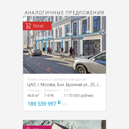
АНАЛОГИЧНЫЕ ПРЕДЛОЖЕНИЯ
Retail
Инвестиции в торговое помещение
ЦАО, г Москва, Бол. Бронная ул., 25, стр. 3
Площадь
Доходность
МАП
46.8 м²
7.41%
1 170 000 руб/мес
189 539 997
pуб
УСН