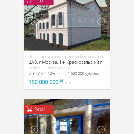
ПСН
Инвестиции в помещение свободного назначения (ПСН)
ЦАО, г Москва, 1-й Красносельский пер., 13
Площадь
Доходность
МАП
643.47 м²
12%
1 500 000 руб/мес
150 000 000
pуб
УСН
Retail