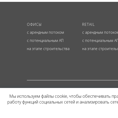
ОФИСЫ
RETAIL
с арендным потоком
с арендным потоко
с потенциальным АП
с потенциальным А
на этапе строительства
на этапе строитель
© ОФИЦИАЛЬНЫЙ СА
Мы используем файлы cookie, чтобы обеспечивать пр
Представленная на сайт
работу функций социальных сетей и анализировать се
и не является публичн