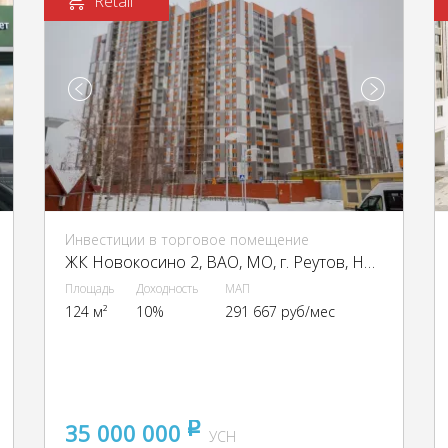
Retail
Инвестиции в торговое помещение
ЖК Новокосино 2, ВАО, МО, г. Реутов, Носовихинское ш., 43
Площадь
Доходность
МАП
124 м²
10%
291 667 руб/мес
35 000 000
pуб
УСН