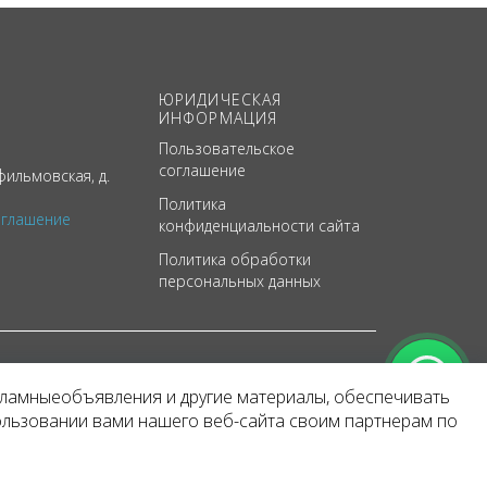
ЮРИДИЧЕСКАЯ
ИНФОРМАЦИЯ
Пользовательское
соглашение
ильмовская, д.
Политика
оглашение
конфиденциальности сайта
Политика обработки
персональных данных
кламныеобъявления и другие материалы, обеспечивать
арактер
ользовании вами нашего веб-сайта своим партнерам по
 уведомления.