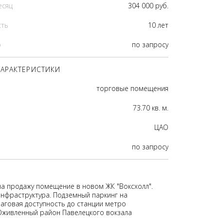
есяц
304 000 руб.
сть
10 лет
р
по запросу
АРАКТЕРИСТИКИ
торговые помещения
73.70 кв. м.
ЦАО
по запросу
на продажу помещение в новом ЖК "Воксхолл".
нфраструктура. Подземный паркинг на
аговая доступность до станции метро
 Оживленный район Павелецкого вокзала