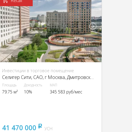
Retail
Инвестиции в торговое помещение
Селигер Сити, CАО, г Москва, Дмитровское ш., 87, стр. 2, 3
Площадь
Доходность
МАП
79.75 м²
10%
345 583 руб/мес
41 470 000
pуб
УСН