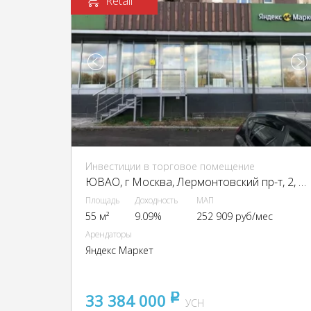
Retail
Инвестиции в торговое помещение
ЮВАО, г Москва, Лермонтовский пр-т, 2, кор. 1
Площадь
Доходность
МАП
55 м²
9.09%
252 909 руб/мес
Арендаторы
Яндекс Маркет
33 384 000
pуб
УСН