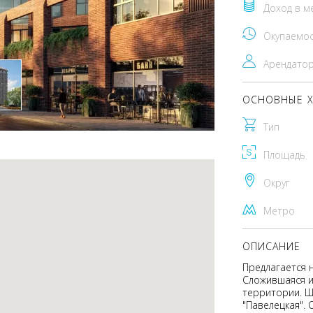
Доход в м
Окупаемо
Арендато
ОСНОВНЫЕ Х
Тип
Площадь
Округ
Метро
ОПИСАНИЕ
Предлагается 
Сложившаяся и
территории. Ш
"Павелецкая".