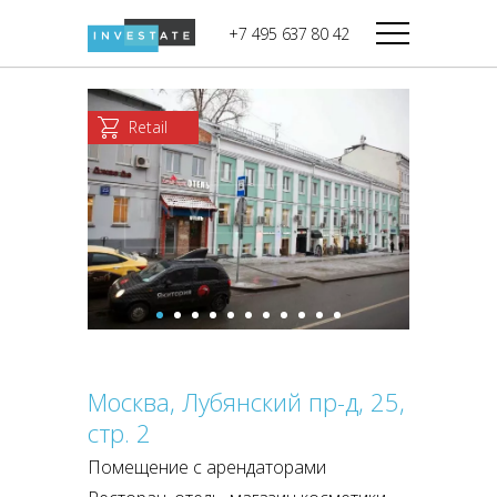
строительства
+7 495 637 80 42
Дикси
В башне
Башня Федерация-II
Верный
Запад
Retail
Башня Федерация-I
Мираторг
Восток
Город Столиц,
Магнолия
Северный блок
Город Столиц,
Южный блок
Москва, Лубянский пр-д, 25,
стр. 2
Помещение с арендаторами