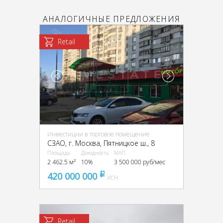
АНАЛОГИЧНЫЕ ПРЕДЛОЖЕНИЯ
Retail
Инвестиции в торговое помещение
CЗАО, г. Москва, Пятницкое ш., 8
Площадь
Доходность
МАП
2 462.5 м²
10%
3 500 000 руб/мес
420 000 000
pуб
УСН
Retail