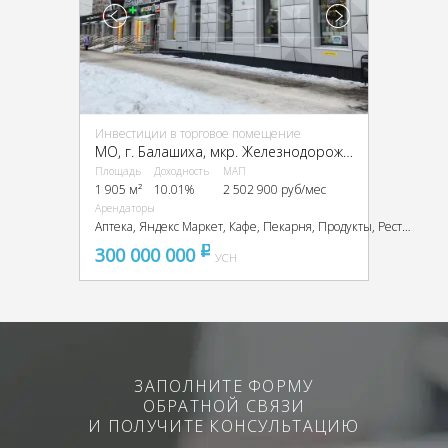
Инвестиции в торговое помещение
МО, г. Балашиха, мкр. Железнодорожный, Октябрьская ул., 17
Площадь
Доходность
МАП
1 905 м²
10.01%
2 502 900 руб/мес
Арендаторы
Аптека, Яндекс Маркет, Кафе, Пекарня, Продукты, Ресторан
300 000 000
pуб
УСН
ЗАПОЛНИТЕ ФОРМУ
ОБРАТНОЙ СВЯЗИ
И ПОЛУЧИТЕ КОНСУЛЬТАЦИЮ