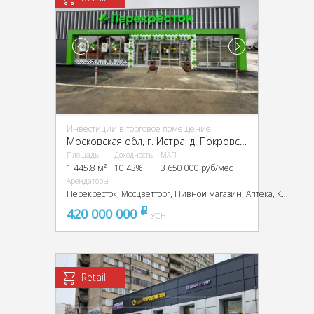
Инвестиции в торговое помещение
Московская обл, г. Истра, д. Покровское, Центральная ул., 14А
Площадь
Доходность
МАП
1 445.8 м²
10.43%
3 650 000 руб/мес
Арендаторы
Перекресток, Мосцветторг, Пивной магазин, Аптека, Кофейня, Пекарня
420 000 000
pуб
УСН
Retail