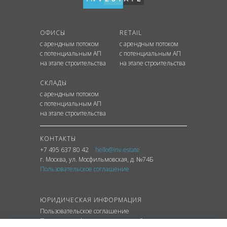
ОФИСЫ
RETAIL
с арендным потоком
с арендным потоком
с потенциальным АП
с потенциальным АП
на этапе строительства
на этапе строительства
СКЛАДЫ
с арендным потоком
с потенциальным АП
на этапе строительства
КОНТАКТЫ
+7 495 637 80 42
hello@inv.estate
г. Москва
,
ул.
Мосфильмовская, д. №74Б
Пользовательское соглашение
ЮРИДИЧЕСКАЯ ИНФОРМАЦИЯ
Пользовательское соглашение
Политика конфиденциальности сайта