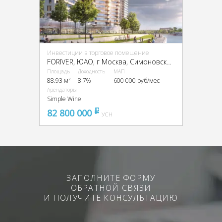
Инвестиции в торговое помещение
FORIVER, ЮАО, г Москва, Симоновская наб., 1
Площадь
Доходность
МАП
88.93 м²
8.7%
600 000 руб/мес
Арендаторы
Simple Wine
82 800 000
pуб
УСН
ЗАПОЛНИТЕ ФОРМУ
ОБРАТНОЙ СВЯЗИ
И ПОЛУЧИТЕ КОНСУЛЬТАЦИЮ