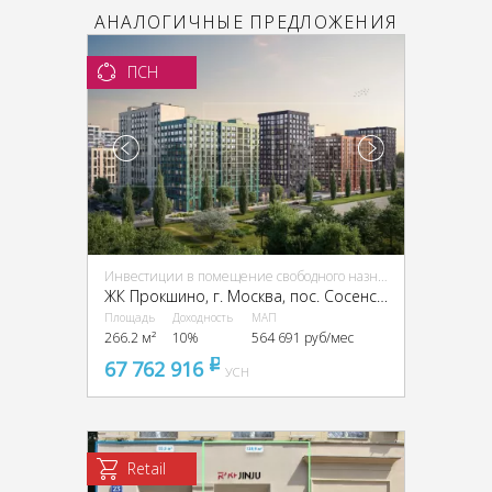
АНАЛОГИЧНЫЕ ПРЕДЛОЖЕНИЯ
ПСН
Инвестиции в помещение свободного назначения (ПСН)
ЖК Прокшино, г. Москва, пос. Сосенское, ЖК Прокшино, Прокшинский пр-кт, 9
Площадь
Доходность
МАП
266.2 м²
10%
564 691 руб/мес
67 762 916
pуб
УСН
Retail