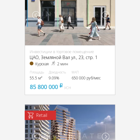
Инвестиции в торговое помещение
ЦАО, Земляной Вал ул., 23, стр. 1
Курская
2 мин
Площадь
Доходность
МАП
55.5 м²
9.09%
650 000 руб/мес
85 800 000
pуб
УСН
Retail