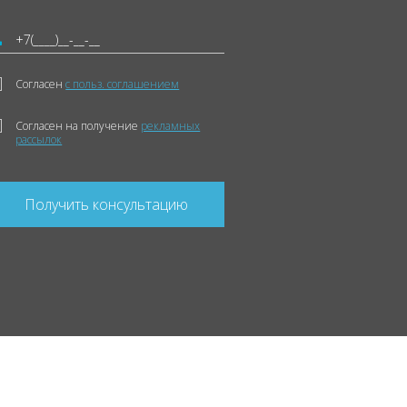
Согласен
с польз. соглашением
Согласен на получение
рекламных
рассылок
Получить консультацию