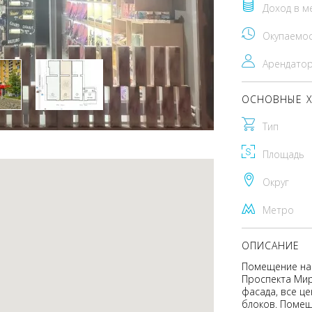
Доход в м
Окупаемо
Арендато
ОСНОВНЫЕ Х
Тип
Площадь
Округ
Метро
ОПИСАНИЕ
Помещение на 
Проспекта Мир
фасада, все ц
блоков. Помещ