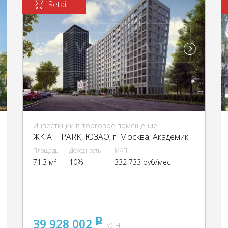
Retail
Инвестиции в торговое помещение
ЖК AFI PARK, ЮЗАО, г. Москва, Академика Челомея ул., 7А cтр. 2
Площадь
Доходность
МАП
71.3 м²
10%
332 733 руб/мес
39 928 002
pуб
УСН