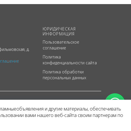
ЮРИДИЧЕСКАЯ
ИНФОРМАЦИЯ
Пользовательское
соглашение
ильмовская, д.
Политика
оглашение
конфиденциальности сайта
Политика обработки
персональных данных
кламныеобъявления и другие материалы, обеспечивать
арактер
ользовании вами нашего веб-сайта своим партнерам по
 уведомления.