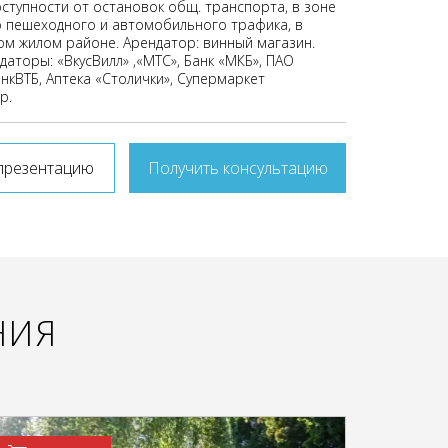
оступности от остановок общ. транспорта, в зоне
 пешеходного и автомобильного трафика, в
ом жилом районе. Арендатор: винный магазин.
аторы: «ВкусВилл» ,«МТС», Банк «МКБ», ПАО
нкВТБ, Аптека «Столички», Супермаркет
р.
презентацию
Получить консультацию
НИЯ