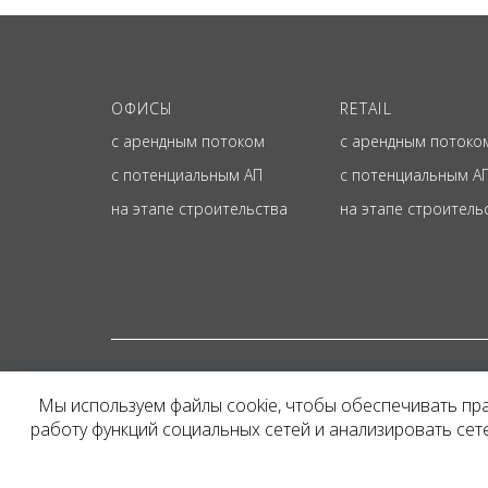
ОФИСЫ
RETAIL
с арендным потоком
с арендным потоко
с потенциальным АП
с потенциальным А
на этапе строительства
на этапе строитель
© ОФИЦИАЛЬНЫЙ СА
Мы используем файлы cookie, чтобы обеспечивать пр
Представленная на сайт
работу функций социальных сетей и анализировать се
и не является публичн