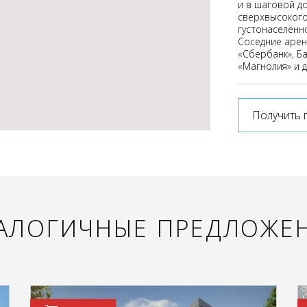
и в шаговой д
сверхвысокого
густонаселённ
Соседние аренд
«Сбербанк», Ба
«Магнолия» и д
Получить 
АЛОГИЧНЫЕ ПРЕДЛОЖЕ