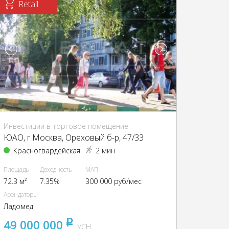
Retail
Инвестиции в торговое помещение
ЮАО, г Москва, Ореховый б-р, 47/33
Красногвардейская
2 мин
Площадь
Доходность
МАП
72.3 м²
7.35%
300 000 руб/мес
Арендаторы
Ладомед
49 000 000
pуб
УСН