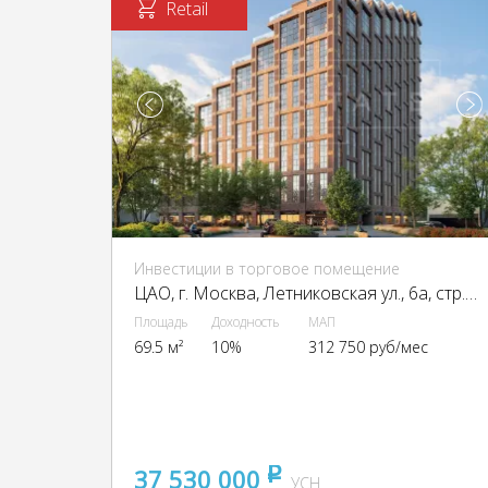
Retail
Инвестиции в торговое помещение
ЦАО, г. Москва, Летниковская ул., 6а, стр. 1,2,3,7,10
Площадь
Доходность
МАП
69.5 м²
10%
312 750 руб/мес
37 530 000
pуб
УСН