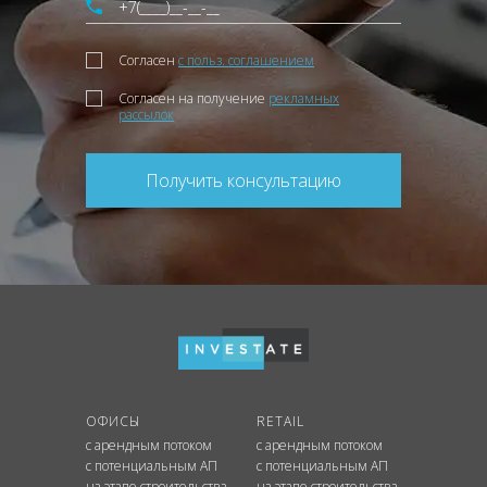
Согласен
с польз. соглашением
Согласен на получение
рекламных
рассылок
Получить консультацию
ОФИСЫ
RETAIL
с арендным потоком
с арендным потоком
с потенциальным АП
с потенциальным АП
на этапе строительства
на этапе строительства