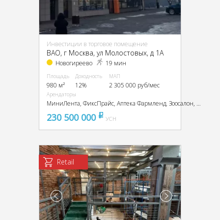
Инвестиции в торговое помещение
ВАО, г Москва, ул Молостовых, д 1А
Новогиреево
19 мин
Площадь
Доходность
МАП
980 м²
12%
2 305 000 руб/мес
Арендаторы
МиниЛента, ФиксПрайс, Аптека Фармленд, Зоосалон, АлохаКофе, Пекарня Султан Донер
230 500 000
pуб
УСН
Retail