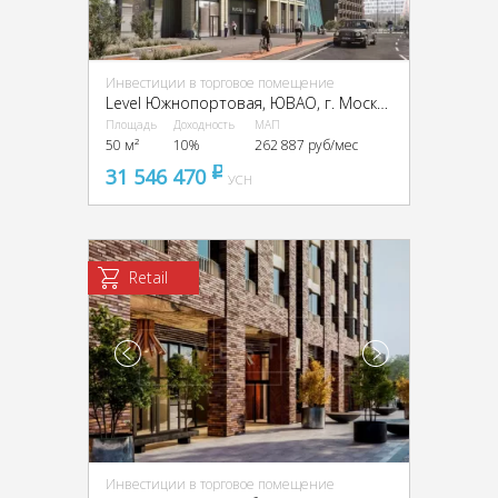
Инвестиции в торговое помещение
Level Южнопортовая, ЮВАО, г. Москва, Южнопортовая ул., 28
Площадь
Доходность
МАП
50 м²
10%
262 887 руб/мес
31 546 470
pуб
УСН
Retail
Инвестиции в торговое помещение