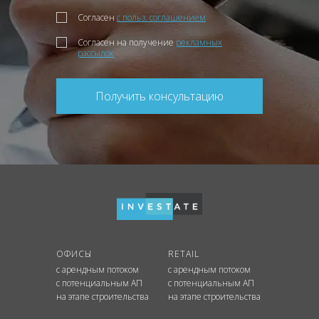
Согласен
с польз. соглашением
Согласен на получение
рекламных
рассылок
Получить консультацию
ОФИСЫ
RETAIL
с арендным потоком
с арендным потоком
с потенциальным АП
с потенциальным АП
на этапе строительства
на этапе строительства