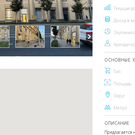
Текущая д
Доход в м
Окупаемо
Арендато
ОСНОВНЫЕ Х
Тип
Площадь
Округ
Метро
ОПИСАНИЕ
Предлагается 