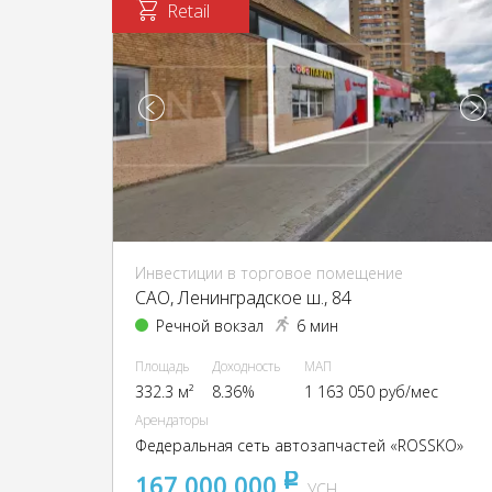
Retail
Инвестиции в торговое помещение
CАО, Ленинградское ш., 84
Речной вокзал
6 мин
Площадь
Доходность
МАП
332.3 м²
8.36%
1 163 050 руб/мес
Арендаторы
Федеральная сеть автозапчастей «ROSSKO»
167 000 000
pуб
УСН