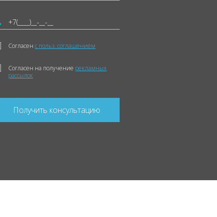
Согласен
с польз. соглашением
Согласен на получение
рекламных
рассылок
Получить консультацию