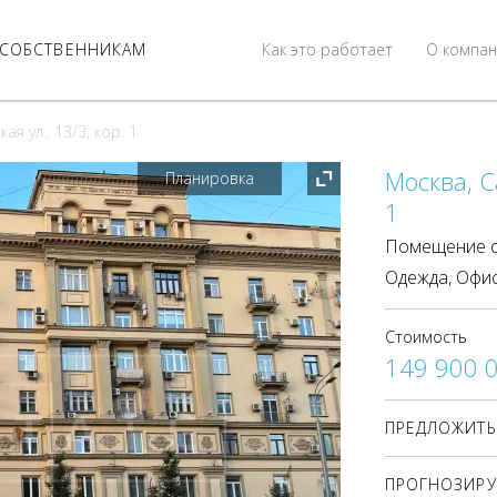
СОБСТВЕННИКАМ
Как это работает
О компан
я ул., 13/3, кор. 1
Москва, С
Планировка
1
Помещение с
Одежда, Офи
Стоимость
149 900 
ПРЕДЛОЖИТЬ
ПРОГНОЗИРУ