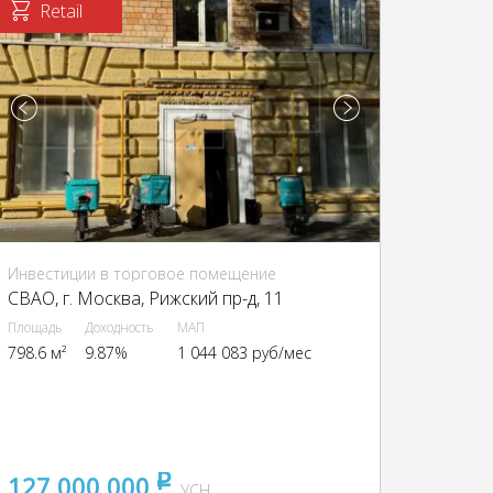
Retail
Инвестиции в торговое помещение
CВАО, г. Москва, Рижский пр-д, 11
Площадь
Доходность
МАП
798.6 м²
9.87%
1 044 083 руб/мес
127 000 000
pуб
УСН