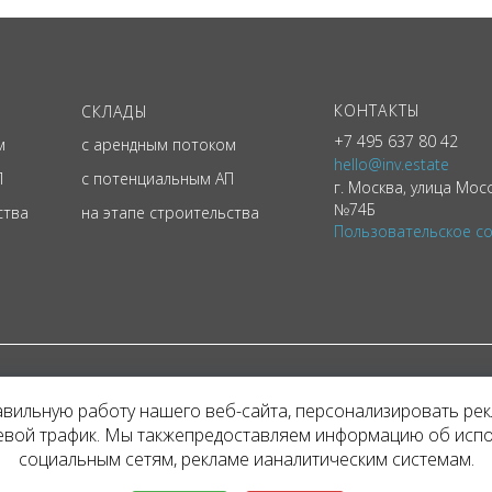
КОНТАКТЫ
СКЛАДЫ
+7 495 637 80 42
м
с арендным потоком
hello@inv.estate
П
с потенциальным АП
г. Москва
,
улица
Мосф
№74Б
ства
на этапе строительства
Пользовательское с
ЙТ КОМПАНИИ INVESTATE, 2026
авильную работу нашего веб-сайта, персонализировать ре
е агентства информация, в т.ч. стоимости объектов, носит информационный х
тевой трафик. Мы такжепредоставляем информацию об исп
ой офертой. Условия аренды объекта могут быть изменены собственником без
социальным сетям, рекламе ианалитическим системам.