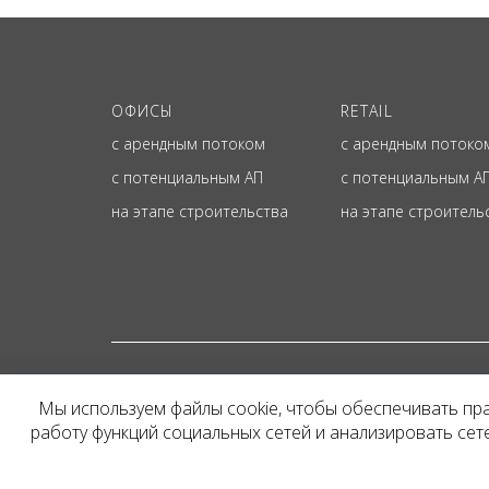
ОФИСЫ
RETAIL
с арендным потоком
с арендным потоко
с потенциальным АП
с потенциальным А
на этапе строительства
на этапе строитель
© ОФИЦИАЛЬНЫЙ СА
Мы используем файлы cookie, чтобы обеспечивать пр
Представленная на сайт
работу функций социальных сетей и анализировать се
и не является публичн