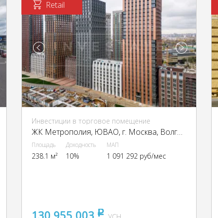
Retail
Инвестиции в торговое помещение
ЖК Метрополия, ЮВАО, г. Москва, Волгоградский пр-кт, 32/5к1
Площадь
Доходность
МАП
238.1 м²
10%
1 091 292 руб/мес
130 955 003
pуб
УСН