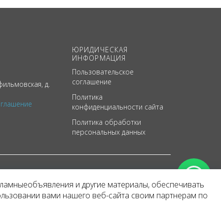
ЮРИДИЧЕСКАЯ
ИНФОРМАЦИЯ
Пользовательское
соглашение
ильмовская, д.
Политика
оглашение
конфиденциальности сайта
Политика обработки
персональных данных
кламныеобъявления и другие материалы, обеспечивать
арактер
ользовании вами нашего веб-сайта своим партнерам по
 уведомления.