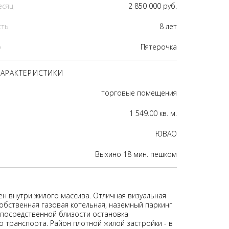
есяц
2 850 000 руб.
сть
8 лет
р
Пятерочка
АРАКТЕРИСТИКИ
торговые помещения
1 549.00 кв. м.
ЮВАО
Выхино 18 мин. пешком
н внутри жилого массива. Отличная визуальная
Собственная газовая котельная, наземный паркинг
непосредственной близости остановка
 транспорта. Район плотной жилой застройки - в