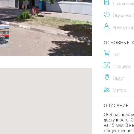
Доход в м
Окупаемо
Арендато
ОСНОВНЫЕ Х
Тип
Площадь
Округ
Метро
ОПИСАНИЕ
ОСЗ расположе
доступность. 
на 15 м/м. В 
общественного