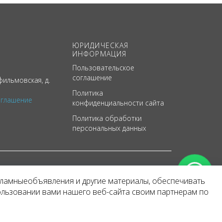
ЮРИДИЧЕСКАЯ
ИНФОРМАЦИЯ
Пользовательское
соглашение
ильмовская, д.
Политика
оглашение
конфиденциальности сайта
Политика обработки
персональных данных
кламныеобъявления и другие материалы, обеспечивать
арактер
ользовании вами нашего веб-сайта своим партнерам по
 уведомления.