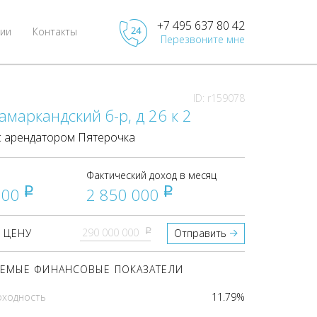
+7 495 637 80 42
ии
Контакты
Перезвоните мне
ID: r159078
амаркандский б-р, д 26 к 2
 арендатором Пятерочка
Фактический доход в месяц
000
2 850 000
pуб
pуб
pуб
 ЦЕНУ
Отправить
ЕМЫЕ ФИНАНСОВЫЕ ПОКАЗАТЕЛИ
оходность
11.79%