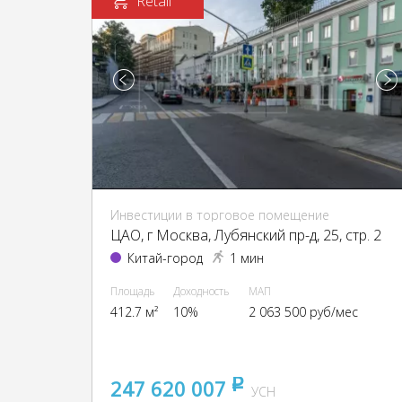
Retail
Инвестиции в торговое помещение
ЦАО, г Москва, Лубянский пр-д, 25, стр. 2
Китай-город
1 мин
Площадь
Доходность
МАП
412.7 м²
10%
2 063 500 руб/мес
247 620 007
pуб
УСН