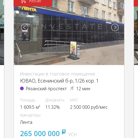
Retail
Инвестиции в торговое помещение
ЮВАО, Есенинский б-р, 1/26 кор. 1
Рязанский проспект
12 мин
Площадь
Доходность
МАП
1 609.5 м²
11.32%
2 500 000 руб/мес
Арендаторы
Лента
265 000 000
pуб
УСН