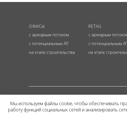
ОФИСЫ
RETAIL
с арендным потоком
с арендным потоко
с потенциальным АП
с потенциальным А
на этапе строительства
на этапе строитель
© ОФИЦИАЛЬНЫЙ СА
Мы используем файлы cookie, чтобы обеспечивать пр
Представленная на сайт
работу функций социальных сетей и анализировать се
и не является публичн