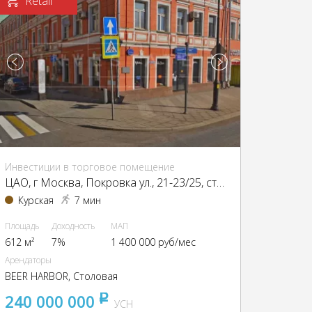
Retail
Инвестиции в торговое помещение
ЦАО, г Москва, Покровка ул., 21-23/25, стр. 1
Курская
7 мин
Площадь
Доходность
МАП
612 м²
7%
1 400 000 руб/мес
Арендаторы
BEER HARBOR, Столовая
240 000 000
pуб
УСН