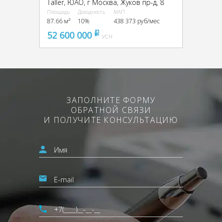
Taller, ЮАО, г Москва, Жуков пр-д, 8
Площадь
Доходность
МАП
87.66 м²
10%
438 373 руб/мес
52 600 000
pуб
УСН
ЗАПОЛНИТЕ ФОРМУ
ОБРАТНОЙ СВЯЗИ
И ПОЛУЧИТЕ КОНСУЛЬТАЦИЮ