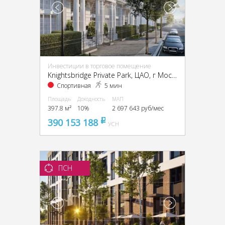
Инвестиции в торговое помещение
Knightsbridge Private Park, ЦАО, г Москва, Ефремова ул., 19, кор. 1
Спортивная
5 мин
Площадь
Доходность
МАП
397.8 м²
10%
2 697 643 руб/мес
390 153 188
pуб
УСН
ПСН