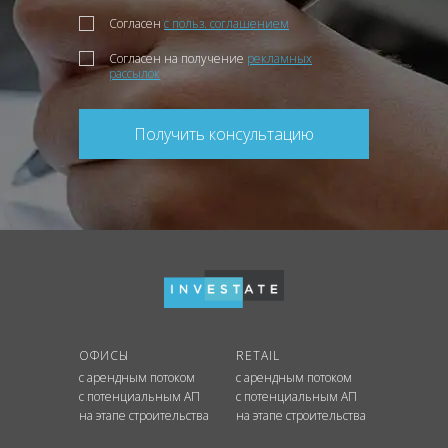
Согласен
с польз. соглашением
Согласен на получение
рекламных
рассылок
Получить консультацию
ОФИСЫ
RETAIL
с арендным потоком
с арендным потоком
с потенциальным АП
с потенциальным АП
на этапе строительства
на этапе строительства