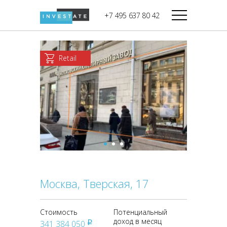
строительства
+7 495 637 80 42
Дикси
В башне
Башня Федерация-II
Верный
Запад
Retail
Башня Федерация-I
Мираторг
Восток
Город Столиц,
Магнолия
Северный блок
Город Столиц,
Южный блок
Москва, Тверская, 17
Стоимость
Потенциальный
доход в месяц
341 384 050
pуб