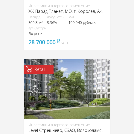
Инвестиции в торговое помещение
ЖК Парад Планет, МО, г. Королёв, Академика Легостаева ул., 8
Площадь
Доходность
МАП
309.8 м²
8.36%
199 940 руб/мес
Арендаторы
Fix price
28 700 000
pуб
УСН
Retail
Инвестиции в торговое помещение
Level Стрешнево, CЗАО, Волоколамское ш., 81, кор. 2