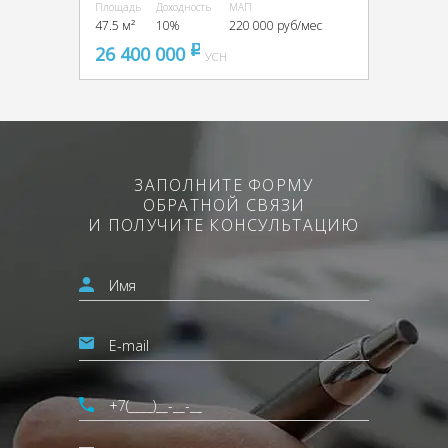
Площадь
Доходность
МАП
47.5 м²
10%
220 000 руб/мес
26 400 000
pуб
УСН
ЗАПОЛНИТЕ ФОРМУ
ОБРАТНОЙ СВЯЗИ
И ПОЛУЧИТЕ КОНСУЛЬТАЦИЮ