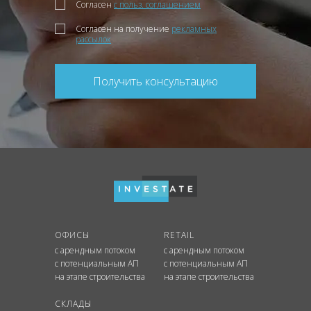
Согласен
с польз. соглашением
Согласен на получение
рекламных
рассылок
Получить консультацию
ОФИСЫ
RETAIL
с арендным потоком
с арендным потоком
с потенциальным АП
с потенциальным АП
на этапе строительства
на этапе строительства
СКЛАДЫ