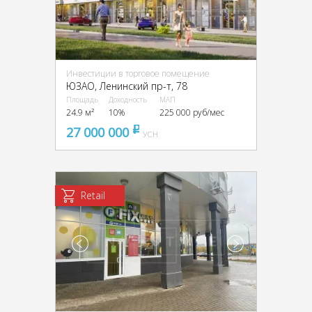
Инвестиции в торговое помещение
ЮЗАО, Ленинский пр-т, 78
Площадь
Доходность
МАП
24.9 м²
10%
225 000 руб/мес
27 000 000
pуб
УСН
Retail