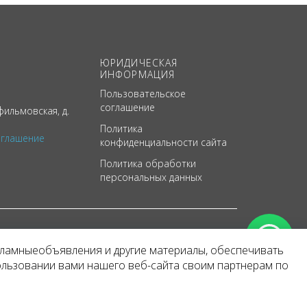
ЮРИДИЧЕСКАЯ
ИНФОРМАЦИЯ
Пользовательское
соглашение
ильмовская, д.
Политика
оглашение
конфиденциальности сайта
Политика обработки
персональных данных
кламныеобъявления и другие материалы, обеспечивать
арактер
ользовании вами нашего веб-сайта своим партнерам по
 уведомления.