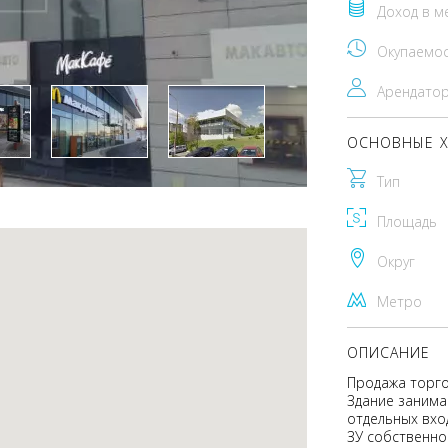
Доход в м
Окупаемо
Арендато
ОСНОВНЫЕ Х
Тип
Площадь
Округ
Метро
ОПИСАНИЕ
Продажа торго
Здание занимае
отдельных вхо
ЗУ собственно