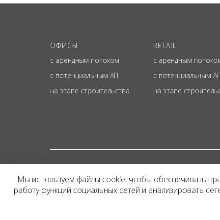
ОФИСЫ
RETAIL
с арендным потоком
с арендным потоко
с потенциальным АП
с потенциальным А
на этапе строительства
на этапе строитель
© ОФИЦИАЛЬНЫЙ СА
Мы используем файлы cookie, чтобы обеспечивать пр
Представленная на сайт
работу функций социальных сетей и анализировать се
и не является публичн