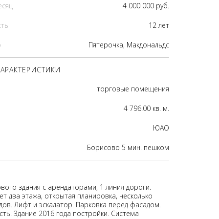
есяц
4 000 000 руб.
сть
12 лет
р
Пятерочка, Макдональдс
АРАКТЕРИСТИКИ
торговые помещения
4 796.00 кв. м.
ЮАО
Борисово 5 мин. пешком
вого здания с арендаторами, 1 линия дороги.
т два этажа, открытая планировка, несколько
дов. Лифт и эскалатор. Парковка перед фасадом.
сть. Здание 2016 года постройки. Система