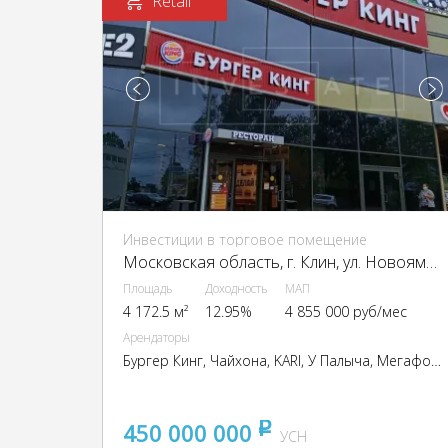
Retail
Инвестиции в торговое помещение
Московская область, г. Клин, ул. Новоямская, д. 32
Площадь
Доходность
МАП
4 172.5 м²
12.95%
4 855 000 руб/мес
Арендаторы
Бургер Кинг, Чайхона, KARI, У Палыча, Мегафон, СДМ-банк и др.
450 000 000
pуб
УСН