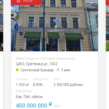
Retail
Инвестиции в торговое помещение
ЦАО, Сретенка ул., 16/2
Сретенский бульвар
3 мин
Площадь
Доходность
МАП
1 333 м²
8.93%
3 350 000 руб/мес
Арендаторы
Бар, Паб, офисы
450 000 000
pуб
УСН