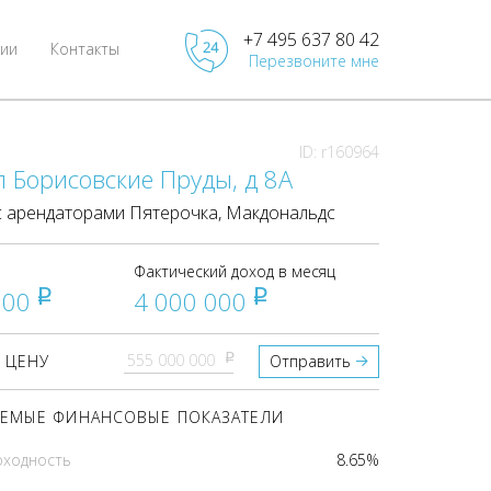
+7 495 637 80 42
ии
Контакты
Перезвоните мне
ID: r160964
л Борисовские Пруды, д 8А
 арендаторами Пятерочка, Макдональдс
Фактический доход в месяц
000
4 000 000
pуб
pуб
pуб
 ЦЕНУ
Отправить
ЕМЫЕ ФИНАНСОВЫЕ ПОКАЗАТЕЛИ
оходность
8.65%