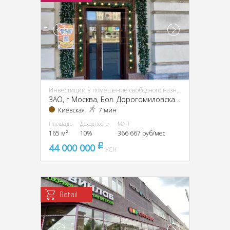
Инвестиции в помещение свободного назначения (ПСН)
ЗАО, г Москва, Бол. Дорогомиловская ул., 11
Киевская
7 мин
Площадь
Доходность
МАП
165 м²
10%
366 667 руб/мес
44 000 000
pуб
УСН
Retail