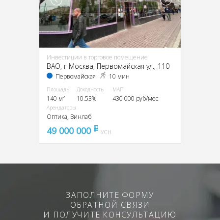
Инвестиции в торговое помещение
ВАО, г Москва, Первомайская ул., 110
Первомайская
10 мин
Площадь
Доходность
МАП
140 м²
10.53%
430 000 руб/мес
Арендаторы
Оптика, Винлаб
49 000 000
pуб
УСН
ЗАПОЛНИТЕ ФОРМУ
ОБРАТНОЙ СВЯЗИ
И ПОЛУЧИТЕ КОНСУЛЬТАЦИЮ