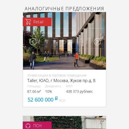
АНАЛОГИЧНЫЕ ПРЕДЛОЖЕНИЯ
Retail
Инвестиции в торговое помещение
Taller, ЮАО, г Москва, Жуков пр-д, 8
Площадь
Доходность
МАП
87.66 м²
10%
438 373 руб/мес
52 600 000
pуб
УСН
ПСН