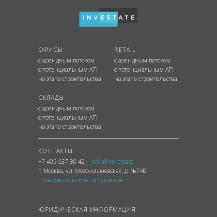
ОФИСЫ
RETAIL
с арендным потоком
с арендным потоком
с потенциальным АП
с потенциальным АП
на этапе строительства
на этапе строительства
СКЛАДЫ
с арендным потоком
с потенциальным АП
на этапе строительства
КОНТАКТЫ
+7 495 637 80 42
hello@inv.estate
г. Москва
,
ул.
Мосфильмовская, д. №74Б
Пользовательское соглашение
ЮРИДИЧЕСКАЯ ИНФОРМАЦИЯ