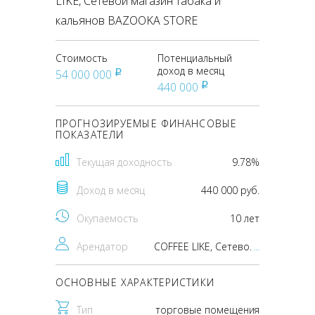
LIKE, Сетевой магазин табака и
кальянов BAZOOKA STORE
Стоимость
Потенциальный
доход в месяц
54 000 000
pуб
440 000
pуб
ПРОГНОЗИРУЕМЫЕ ФИНАНСОВЫЕ
ПОКАЗАТЕЛИ
Текущая доходность
9.78%
Доход в месяц
440 000 руб.
Окупаемость
10 лет
Арендатор
COFFEE LIKE, Сетевой магазин табака и кальянов BAZOOKA STORE
...
ОСНОВНЫЕ ХАРАКТЕРИСТИКИ
Тип
торговые помещения