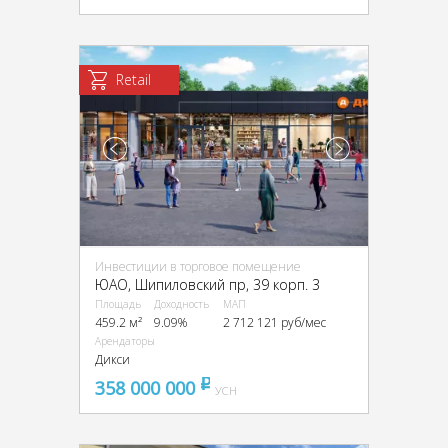
Retail
Инвестиции в торговое помещение
ЮАО, Шипиловский пр, 39 корп. 3
Площадь
Доходность
МАП
459.2 м²
9.09%
2 712 121 руб/мес
Арендаторы
Дикси
358 000 000
pуб
УСН