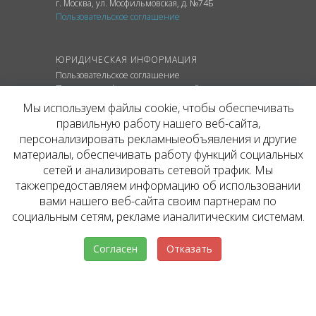
г. Москва
,
ул.
Мосфильмовская, д. №74Б
Пользовательское соглашение
ЮРИДИЧЕСКАЯ ИНФОРМАЦИЯ
Пользовательское соглашение
Политика конфиденциальности сайта
Политика обработки персональных данных
Мы используем файлы cookie, чтобы обеспечивать
правильную работу нашего веб-сайта,
персонализировать рекламныеобъявления и другие
материалы, обеспечивать работу функций социальных
© ОФИЦИАЛЬНЫЙ САЙТ КОМПАНИИ
сетей и анализировать сетевой трафик. Мы
INVESTATE, 2026
такжепредоставляем информацию об использовании
Представленная на сайте агентства информация,
в т.ч. стоимости объектов, носит информационный
вами нашего веб-сайта своим партнерам по
характер и не является публичной офертой. Условия
социальным сетям, рекламе ианалитическим системам.
аренды объекта могут быть изменены собственником
без уведомления.
Согласен
Отказать