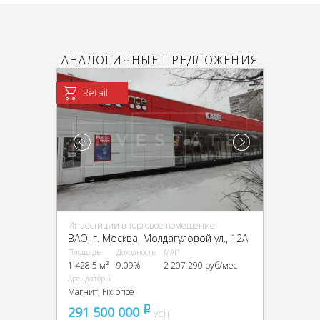
АНАЛОГИЧНЫЕ ПРЕДЛОЖЕНИЯ
Retail
Инвестиции в торговое помещение
ВАО, г. Москва, Молдагуловой ул., 12А
Площадь
Доходность
МАП
1 428.5 м²
9.09%
2 207 290 руб/мес
Арендаторы
Магнит, Fix price
291 500 000
pуб
УСН