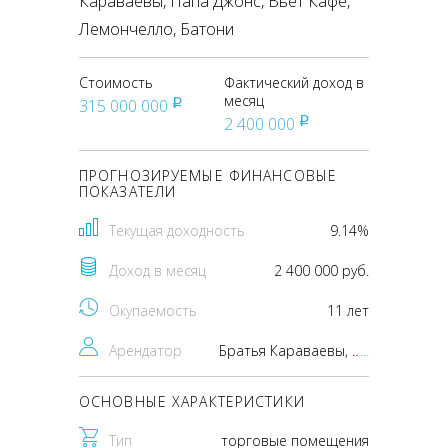
Караваевы, Папа Джонс, Вьет Кафе,
Лемончелло, Батони
Стоимость
Фактический доход в
месяц
315 000 000
pуб
2 400 000
pуб
ПРОГНОЗИРУЕМЫЕ ФИНАНСОВЫЕ
ПОКАЗАТЕЛИ
Текущая доходность
9.14%
Доход в месяц
2 400 000 руб.
Окупаемость
11 лет
Арендатор
Братья Караваевы, Папа Джонс, Вьет Кафе, Лемончелло, Батони
...
ОСНОВНЫЕ ХАРАКТЕРИСТИКИ
Тип
торговые помещения