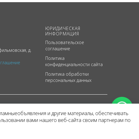
ЮРИДИЧЕСКАЯ
ИНФОРМАЦИЯ
Пользовательское
соглашение
ильмовская, д.
Политика
оглашение
конфиденциальности сайта
Политика обработки
персональных данных
кламныеобъявления и другие материалы, обеспечивать
арактер
ользовании вами нашего веб-сайта своим партнерам по
 уведомления.