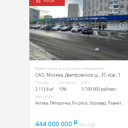
Retail
Инвестиции в торговое помещение
CАО, Москва, Дмитровское ш., 37, кор., 1
Площадь
Доходность
МАП
2 113.8 м²
10%
3 700 000 руб/мес
Арендаторы
Аптека, Пятерочка, Fix price, Зоозавр, Планета Секонд
444 000 000
pуб
без НДС