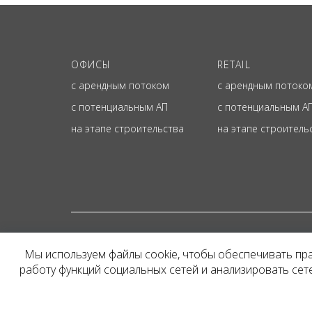
ОФИСЫ
RETAIL
с арендным потоком
с арендным потоко
с потенциальным АП
с потенциальным А
на этапе строительства
на этапе строитель
© ОФИЦИАЛЬНЫЙ СА
Мы используем файлы cookie, чтобы обеспечивать пр
Представленная на сайт
работу функций социальных сетей и анализировать се
и не является публичн