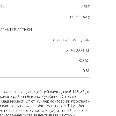
сть
10 лет
р
по запросу
АРАКТЕРИСТИКИ
торговые помещения
6 146.00 кв. м.
ЮВАО
0.61
во-офисного здания,общей площадью 6 146 м2 , в
жилого района Выхино-Жулебино. Открытая
 машиномест. От ст. м. «Лермонтовский проспект»,
м или 1 остановка на общ.транспорте. ТЦ удобен
ия повседневного спроса и нужд жителей данного
ализованная система вентиляции. Системы