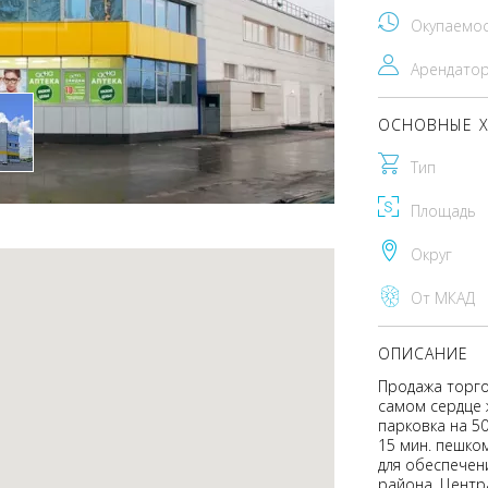
Окупаемо
Арендато
ОСНОВНЫЕ Х
Тип
Площадь
Округ
От МКАД
ОПИСАНИЕ
Продажа торго
самом сердце 
парковка на 50
15 мин. пешко
для обеспечен
района. Центр