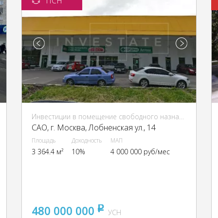
ПСН
Инвестиции в помещение свободного назначения (ПСН)
CАО, г. Москва, Лобненская ул., 14
Площадь
Доходность
МАП
3 364.4 м²
10%
4 000 000 руб/мес
480 000 000
pуб
УСН