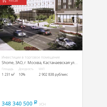
Retail
Инвестиции в торговое помещение
Shome, ЗАО, г. Москва, Кастанаевская ул., 66
Площадь
Доходность
МАП
1 231 м²
10%
2 902 838 руб/мес
348 340 500
pуб
УСН