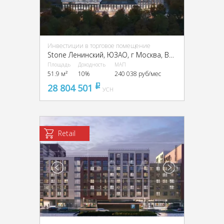
Инвестиции в торговое помещение
Stone Ленинский, ЮЗАО, г Москва, Вавилова ул., вл. 11, 13А
Площадь
Доходность
МАП
51.9 м²
10%
240 038 руб/мес
28 804 501
pуб
УСН
Retail