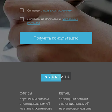
Согласен
с польз. соглашением
Согласен на получение
рекламных
рассылок
Получить консультацию
ОФИСЫ
RETAIL
с арендным потоком
с арендным потоком
с потенциальным АП
с потенциальным АП
на этапе строительства
на этапе строительства