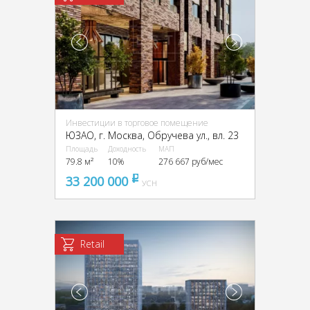
Инвестиции в торговое помещение
ЮЗАО, г. Москва, Обручева ул., вл. 23
Площадь
Доходность
МАП
79.8 м²
10%
276 667 руб/мес
33 200 000
pуб
УСН
Retail