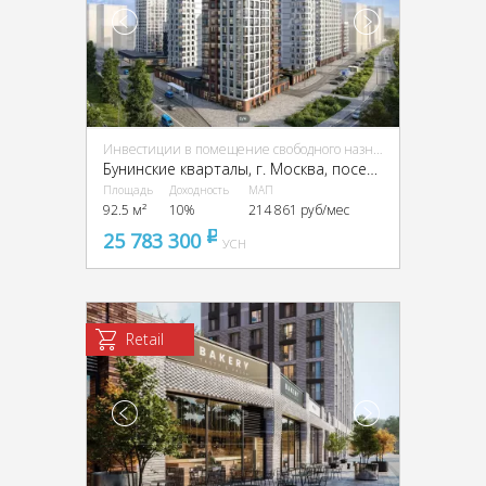
Инвестиции в помещение свободного назначения (ПСН)
Бунинские кварталы, г. Москва, поселение Сосенское
Площадь
Доходность
МАП
92.5 м²
10%
214 861 руб/мес
25 783 300
pуб
УСН
Retail