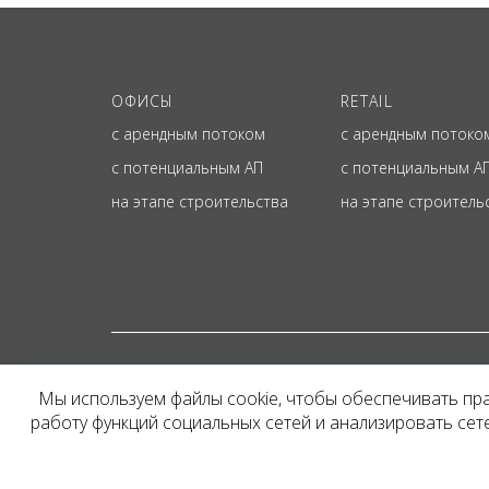
ОФИСЫ
RETAIL
с арендным потоком
с арендным потоко
с потенциальным АП
с потенциальным А
на этапе строительства
на этапе строитель
© ОФИЦИАЛЬНЫЙ СА
Мы используем файлы cookie, чтобы обеспечивать пр
Представленная на сайт
работу функций социальных сетей и анализировать се
и не является публичн