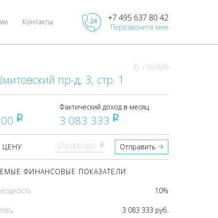
+7 495 637 80 42
ии
Контакты
Перезвоните мне
ID: r161899
митовский пр-д, 3, стр. 1
Фактический доход в месяц
000
3 083 333
pуб
pуб
pуб
 ЦЕНУ
Отправить
ЕМЫЕ ФИНАНСОВЫЕ ПОКАЗАТЕЛИ
оходность
10%
есяц
3 083 333 руб.