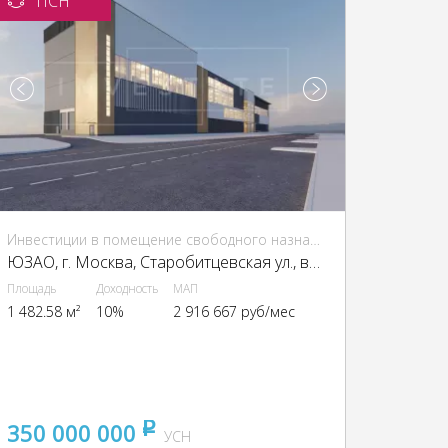
ПСН
Инвестиции в помещение свободного назначения (ПСН)
ЮЗАО, г. Москва, Старобитцевская ул., вл. 16
Площадь
Доходность
МАП
1 482.58 м²
10%
2 916 667 руб/мес
350 000 000
pуб
УСН