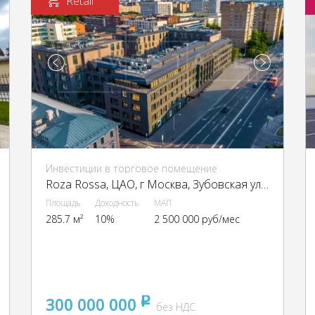
Retail
Инвестиции в торговое помещение
Roza Rossa, ЦАО, г Москва, Зубовская ул., 7, стр. 1
Площадь
Доходность
МАП
285.7 м²
10%
2 500 000 руб/мес
300 000 000
pуб
без НДС