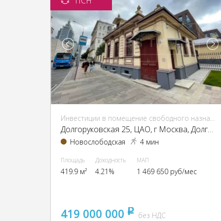
ПСН
Инвестиции в помещение свободного назначения (ПСН)
Долгоруковская 25, ЦАО, г Москва, Долгоруковская ул., 25
Новослободская
4 мин
Площадь
Доходность
МАП
419.9 м²
4.21%
1 469 650 руб/мес
419 000 000
pуб
без НДС