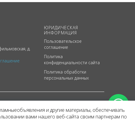
ЮРИДИЧЕСКАЯ
ИНФОРМАЦИЯ
Пользовательское
соглашение
ильмовская, д.
Политика
оглашение
конфиденциальности сайта
Политика обработки
персональных данных
кламныеобъявления и другие материалы, обеспечивать
арактер
ользовании вами нашего веб-сайта своим партнерам по
 уведомления.