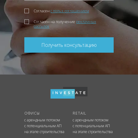
Согласен
с польз. соглашением
Согласен на получение
рекламных
рассылок
Получить консультацию
ОФИСЫ
RETAIL
с арендным потоком
с арендным потоком
с потенциальным АП
с потенциальным АП
на этапе строительства
на этапе строительства