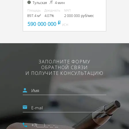
Тульская
4 мин
Площадь
Доходность
МАП
897.4 м²
4.07%
2 000 000 руб/мес
590 000 000
pуб
УСН
ЗАПОЛНИТЕ ФОРМУ
ОБРАТНОЙ СВЯЗИ
И ПОЛУЧИТЕ КОНСУЛЬТАЦИЮ