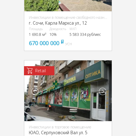
Инвестиции в помещение свободного назначения (ПСН)
г. Сочи, Карла Маркса ул., 12
Площадь
Доходность
МАП
1 690.8 м²
10%
5 583 334 руб/мес
670 000 000
pуб
УСН
Retail
Инвестиции в торговое помещение
ЮАО, Серпуховский Вал ул. 5