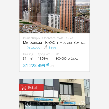
Инвестиции в торговое помещение
Метрополия, ЮВАО, г Москва, Волгоградский пр-кт, влд 32/3
Угрешская
3 мин
Площадь
Доходность
МАП
81.1 м²
11.53%
300 000 руб/мес
31 223 499
pуб
УСН
Retail