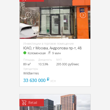
Инвестиции в торговое помещение
ЮАО, г Москва, Андропова пр-т, 48
Коломенская
9 мин
Площадь
Доходность
МАП
89 м²
10.53%
295 000 руб/мес
Арендаторы
Wildberries
33 630 000
pуб
УСН
Retail