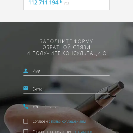
112 711 194
pуб
УСН
ЗАПОЛНИТЕ ФОРМУ
ОБРАТНОЙ СВЯЗИ
И ПОЛУЧИТЕ КОНСУЛЬТАЦИЮ
Согласен
с польз. соглашением
Согласен на получение
рекламных