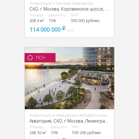
Инвестиции в торговое помещение
CАО, г Москва, Коровинское шоссе, д 1А
Площадь
Доходность
МАП
208.4 м²
10%
950 000 руб/мес
114 000 000
pуб
УСН
ПСН
Инвестиции в помещение свободного назначения (ПСН)
Акватория, CАО, г Москва, Ленинградское ш., 69
Площадь
Доходность
МАП
268.36 м²
10%
939 260 руб/мес