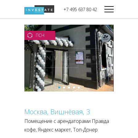
строительства
+7 495 637 80 42
Дикси
В башне
Башня Федерация-II
Верный
Запад
ПСН
Башня Федерация-I
Мираторг
Восток
Город Столиц,
Магнолия
Северный блок
Город Столиц,
Южный блок
Москва, Вишнёвая, 3
Помещение с арендаторами Правда
кофе, Яндекс маркет, Топ-Донер