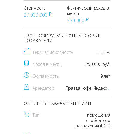
Стоимость
Фактический доход в
месяц
27 000 000
pуб
250 000
pуб
ПРОГНОЗИРУЕМЫЕ ФИНАНСОВЫЕ
ПОКАЗАТЕЛИ
Текущая доходность
11.11%
Доход в месяц
250 000 руб.
Окупаемость
9 лет
Арендатор
Правда кофе, Яндекс маркет, Топ-Донер
...
ОСНОВНЫЕ ХАРАКТЕРИСТИКИ
Тип
помещения
свободного
назначения (ПСН)