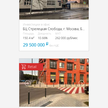
Инвестиции в офис
БЦ Стрелецкая Слобода, г. Москва, Бол. Новодмитровская ул., 23с1
Площадь
Доходность
МАП
150.4 м²
10.66%
262 000 руб/мес
29 500 000
pуб
без НДС
Retail