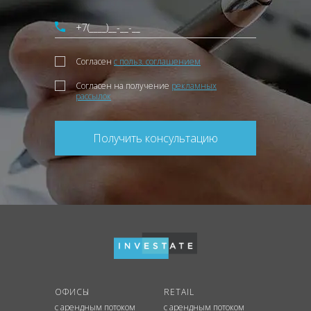
Согласен
с польз. соглашением
Согласен на получение
рекламных
рассылок
Получить консультацию
ОФИСЫ
RETAIL
с арендным потоком
с арендным потоком