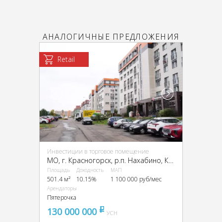
АНАЛОГИЧНЫЕ ПРЕДЛОЖЕНИЯ
Retail
Инвестиции в торговое помещение
МО, г. Красногорск, р.п. Нахабино, Королёва ул., 13
Площадь
Доходность
МАП
501.4 м²
10.15%
1 100 000 руб/мес
Арендаторы
Пятерочка
130 000 000
pуб
УСН