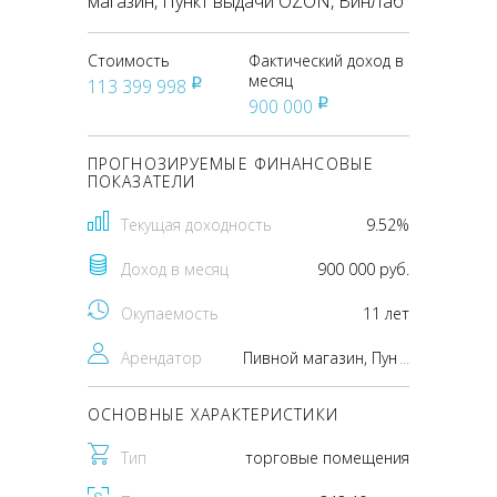
магазин, Пункт выдачи OZON, ВинЛаб
Стоимость
Фактический доход в
месяц
113 399 998
pуб
900 000
pуб
ПРОГНОЗИРУЕМЫЕ ФИНАНСОВЫЕ
ПОКАЗАТЕЛИ
Текущая доходность
9.52%
Доход в месяц
900 000 руб.
Окупаемость
11 лет
Арендатор
Пивной магазин, Пункт выдачи OZON, ВинЛаб
...
ОСНОВНЫЕ ХАРАКТЕРИСТИКИ
Тип
торговые помещения