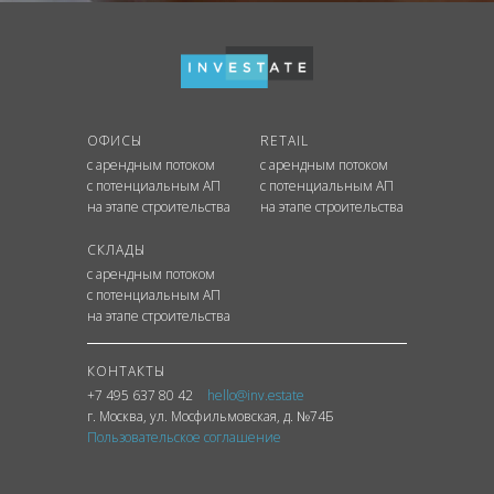
ОФИСЫ
RETAIL
с арендным потоком
с арендным потоком
с потенциальным АП
с потенциальным АП
на этапе строительства
на этапе строительства
СКЛАДЫ
с арендным потоком
с потенциальным АП
на этапе строительства
КОНТАКТЫ
+7 495 637 80 42
hello@inv.estate
г. Москва
,
ул.
Мосфильмовская, д. №74Б
Пользовательское соглашение