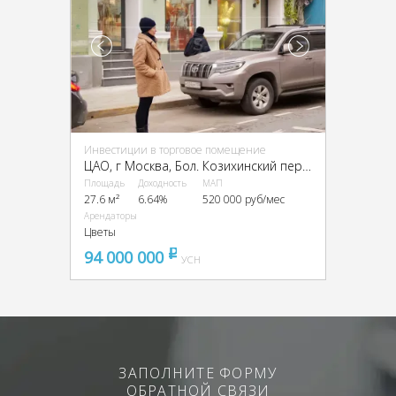
Инвестиции в торговое помещение
ЦАО, г Москва, Бол. Козихинский пер., 4
Площадь
Доходность
МАП
27.6 м²
6.64%
520 000 руб/мес
Арендаторы
Цветы
94 000 000
pуб
УСН
ЗАПОЛНИТЕ ФОРМУ
ОБРАТНОЙ СВЯЗИ