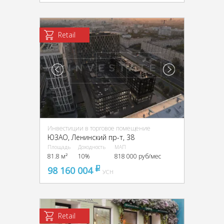
Retail
Инвестиции в торговое помещение
ЮЗАО, Ленинский пр-т, 38
Площадь
Доходность
МАП
81.8 м²
10%
818 000 руб/мес
98 160 004
pуб
УСН
Retail