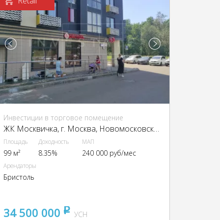
Retail
Инвестиции в торговое помещение
ЖК Москвичка, г. Москва, Новомосковский а. о., Коммунарка р-н, Василия Ощепкова ул., 2
Площадь
Доходность
МАП
99 м²
8.35%
240 000 руб/мес
Арендаторы
Бристоль
34 500 000
pуб
УСН