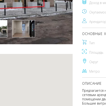
Доход в м
Окупаемо
Арендато
ОСНОВНЫЕ Х
Тип
Площадь
Округ
Метро
ОПИСАНИЕ
Предлагается 
сетевым аренд
помещении два
Большие витри