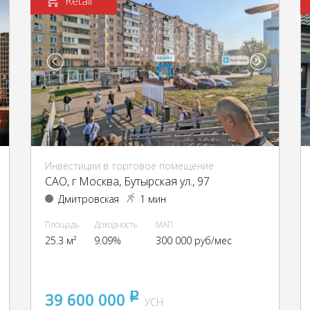
Retail
Инвестиции в торговое помещение
CАО, г Москва, Бутырская ул., 97
Дмитровская
1 мин
Площадь
Доходность
МАП
25.3 м²
9.09%
300 000 руб/мес
39 600 000
pуб
УСН