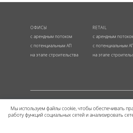
ОФИСЫ
RETAIL
с арендным потоком
с арендным потоко
с потенциальным АП
с потенциальным А
на этапе строительства
на этапе строитель
© ОФИЦИАЛЬНЫЙ СА
Мы используем файлы cookie, чтобы обеспечивать пр
Представленная на сайт
работу функций социальных сетей и анализировать се
и не является публичн