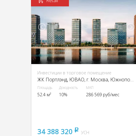
Retail
Инвестиции в торговое помещение
ЖК Портлэнд, ЮВАО, г. Москва, Южнопортовая ул., 42с5
Площадь
Доходность
МАП
52.4 м²
10%
286 569 руб/мес
34 388 320
pуб
УСН