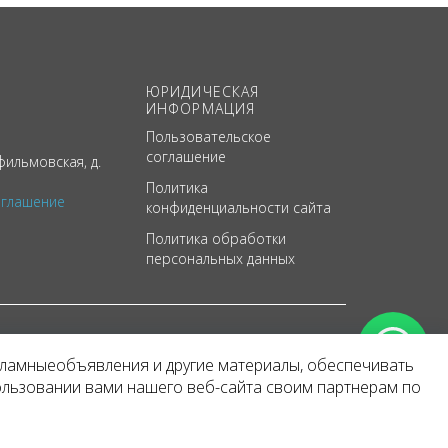
ЮРИДИЧЕСКАЯ
ИНФОРМАЦИЯ
Пользовательское
соглашение
ильмовская, д.
Политика
оглашение
конфиденциальности сайта
Политика обработки
персональных данных
кламныеобъявления и другие материалы, обеспечивать
арактер
ользовании вами нашего веб-сайта своим партнерам по
 уведомления.