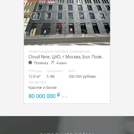
Инвестиции в торговое помещение
Cloud Nine, ЦАО, г Москва, Бол. Полянка ул., 9
Полянка
4 мин
Площадь
Доходность
МАП
72.8 м²
5.4%
360 000 руб/мес
Арендаторы
Красное и Белое
80 000 000
pуб
УСН