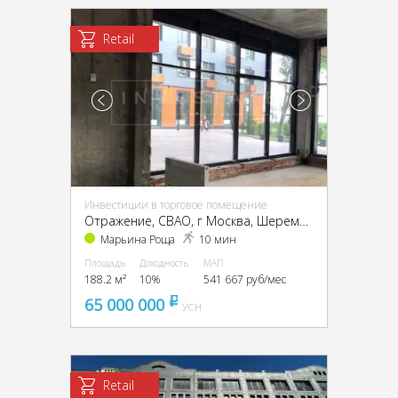
Retail
Инвестиции в торговое помещение
Отражение, CВАО, г Москва, Шереметьевская ул., 26
Марьина Роща
10 мин
Площадь
Доходность
МАП
188.2 м²
10%
541 667 руб/мес
65 000 000
pуб
УСН
Retail