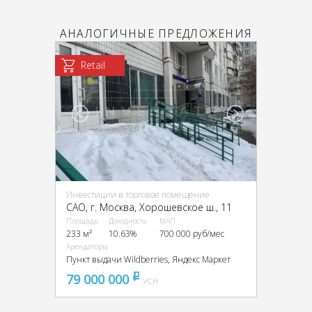
АНАЛОГИЧНЫЕ ПРЕДЛОЖЕНИЯ
Retail
Инвестиции в торговое помещение
CАО, г. Москва, Хорошевское ш., 11
Площадь
Доходность
МАП
233 м²
10.63%
700 000 руб/мес
Арендаторы
Пункт выдачи Wildberries, Яндекс Маркет
79 000 000
pуб
УСН