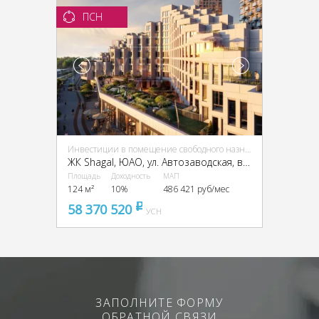
ПСН
Инвестиции в помещение свободного назначения (ПСН)
ЖК Shagal, ЮАО, ул. Автозаводская, вл. 23/66
Площадь
Доходность
МАП
124 м²
10%
486 421 руб/мес
58 370 520
pуб
УСН
ЗАПОЛНИТЕ ФОРМУ
ОБРАТНОЙ СВЯЗИ