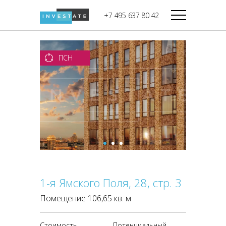
строительства
+7 495 637 80 42
Дикси
В башне
Башня Федерация-II
Верный
Запад
ПСН
Башня Федерация-I
Мираторг
Восток
Город Столиц,
Магнолия
Северный блок
Город Столиц,
Южный блок
1-я Ямского Поля, 28, стр. 3
Помещение 106,65 кв. м
Стоимость
Потенциальный