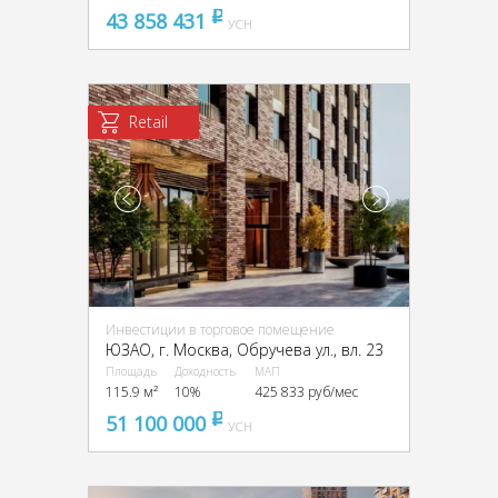
43 858 431
pуб
УСН
Retail
Инвестиции в торговое помещение
ЮЗАО, г. Москва, Обручева ул., вл. 23
Площадь
Доходность
МАП
115.9 м²
10%
425 833 руб/мес
51 100 000
pуб
УСН