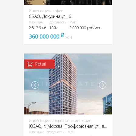
Инвестиции в офис
CВАО, Докукина ул., 6
Площадь
Доходность
МАП
2 513.9 м²
10%
3 000 000 руб/мес
360 000 000
pуб
УСН
Retail
Инвестиции в торговое помещение
ЮЗАО, г. Москва, Профсоюзная ул., вл. 60
Площадь
Доходность
МАП