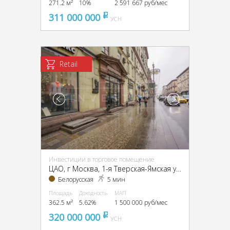
271.2 м²
10%
2 591 667 руб/мес
311 000 000
pуб
УСН
Retail
Инвестиции в торговое помещение
ЦАО, г Москва, 1-я Тверская-Ямская ул., 13, стр. 1
Белорусская
5 мин
Площадь
Доходность
МАП
362.5 м²
5.62%
1 500 000 руб/мес
320 000 000
pуб
УСН