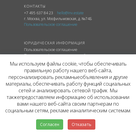
КОНТАКТЫ
+7 495 637 84 23
hello@inv.estate
г. Москва
,
ул.
Мосфильмовская, д. №74Б
Пользовательское соглашение
ЮРИДИЧЕСКАЯ ИНФОРМАЦИЯ
Пользовательское соглашение
Политика конфиденциальности сайта
Политика обработки персональных данных
Мы используем файлы cookie, чтобы обеспечивать
правильную работу нашего веб-сайта,
персонализировать рекламныеобъявления и другие
материалы, обеспечивать работу функций социальных
© ОФИЦИАЛЬНЫЙ САЙТ КОМПАНИИ
сетей и анализировать сетевой трафик. Мы
INVESTATE, 2026
такжепредоставляем информацию об использовании
Представленная на сайте агентства информация,
в т.ч. стоимости объектов, носит информационный
вами нашего веб-сайта своим партнерам по
характер и не является публичной офертой. Условия
социальным сетям, рекламе ианалитическим системам.
аренды объекта могут быть изменены собственником
без уведомления.
Согласен
Отказать