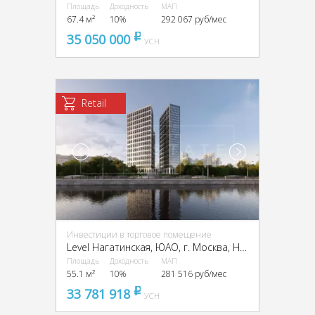
Площадь
Доходность
МАП
67.4 м²
10%
292 067 руб/мес
35 050 000
pуб
УСН
Retail
Инвестиции в торговое помещение
Level Нагатинская, ЮАО, г. Москва, Нагатинская наб., 10А
Площадь
Доходность
МАП
55.1 м²
10%
281 516 руб/мес
33 781 918
pуб
УСН