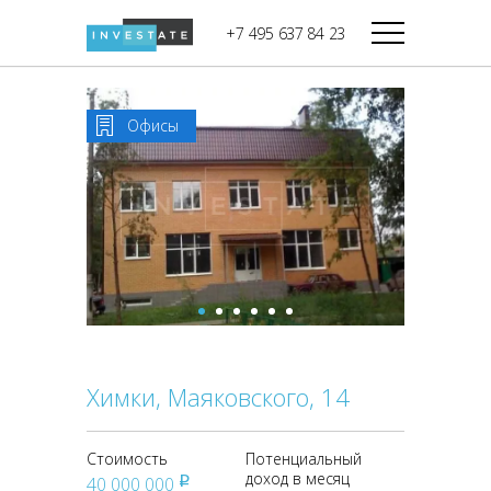
строительства
+7 495 637 84 23
Дикси
В башне
Башня Федерация-II
Верный
Запад
Офисы
Башня Федерация-I
Мираторг
Восток
Город Столиц,
Магнолия
Северный блок
Город Столиц,
Южный блок
Химки, Маяковского, 14
Стоимость
Потенциальный
доход в месяц
40 000 000
pуб