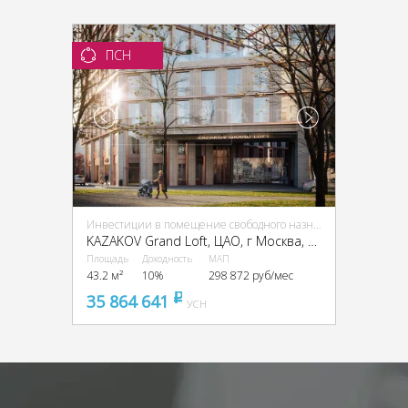
ПСН
Инвестиции в помещение свободного назначения (ПСН)
KAZAKOV Grand Loft, ЦАО, г Москва, Казакова ул., 7
Площадь
Доходность
МАП
43.2 м²
10%
298 872 руб/мес
35 864 641
pуб
УСН