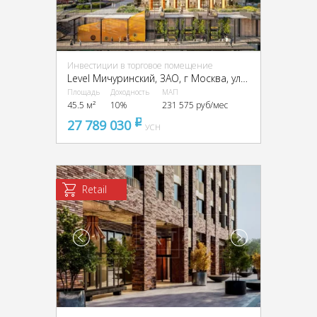
Инвестиции в торговое помещение
Level Мичуринский, ЗАО, г Москва, улица Озёрная.,вл.7
Площадь
Доходность
МАП
45.5 м²
10%
231 575 руб/мес
27 789 030
pуб
УСН
Retail