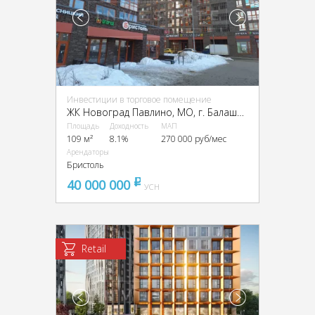
Инвестиции в торговое помещение
ЖК Новоград Павлино, МО, г. Балашиха, мкр Новое Павлино, Косинское шоссе, 12
Площадь
Доходность
МАП
109 м²
8.1%
270 000 руб/мес
Арендаторы
Бристоль
40 000 000
pуб
УСН
Retail