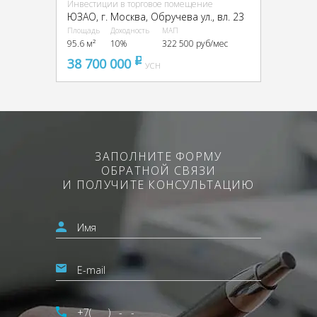
Инвестиции в торговое помещение
ЮЗАО, г. Москва, Обручева ул., вл. 23
Площадь
Доходность
МАП
95.6 м²
10%
322 500 руб/мес
38 700 000
pуб
УСН
ЗАПОЛНИТЕ ФОРМУ
ОБРАТНОЙ СВЯЗИ
И ПОЛУЧИТЕ КОНСУЛЬТАЦИЮ