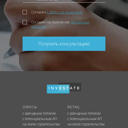
Согласен
с польз. соглашением
Согласен на получение
рекламных
рассылок
Получить консультацию
ОФИСЫ
RETAIL
с арендным потоком
с арендным потоком
с потенциальным АП
с потенциальным АП
на этапе строительства
на этапе строительства