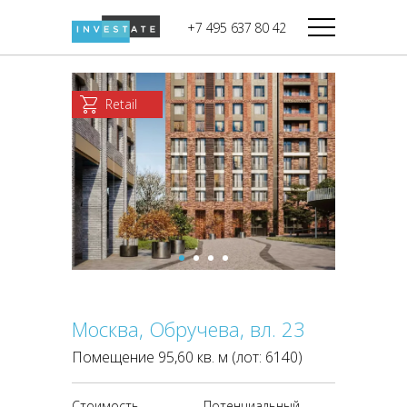
строительства
+7 495 637 80 42
Дикси
В башне
Башня Федерация-II
Верный
Запад
Retail
Башня Федерация-I
Мираторг
Восток
Город Столиц,
Магнолия
Северный блок
Город Столиц,
Южный блок
Москва, Обручева, вл. 23
Помещение 95,60 кв. м (лот: 6140)
Стоимость
Потенциальный