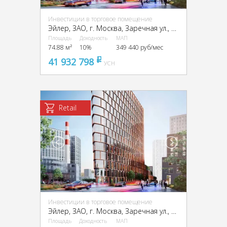
Инвестиции в торговое помещение
Эйлер, ЗАО, г. Москва, Заречная ул., вл6/1
Площадь
Доходность
МАП
74.88 м²
10%
349 440 руб/мес
41 932 798
pуб
УСН
Retail
Инвестиции в торговое помещение
Эйлер, ЗАО, г. Москва, Заречная ул., вл6/1
Площадь
Доходность
МАП