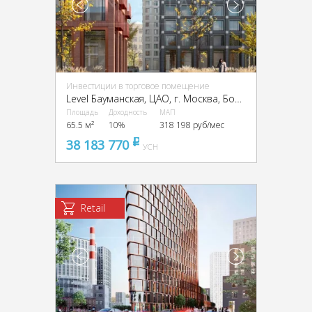
Инвестиции в торговое помещение
Level Бауманская, ЦАО, г. Москва, Бол. Почтовая ул., 18 стр. 3
Площадь
Доходность
МАП
65.5 м²
10%
318 198 руб/мес
38 183 770
pуб
УСН
Retail