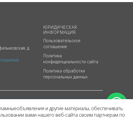
ЮРИДИЧЕСКАЯ
ИНФОРМАЦИЯ
Пользовательское
соглашение
ильмовская, д.
Политика
оглашение
конфиденциальности сайта
Политика обработки
персональных данных
кламныеобъявления и другие материалы, обеспечивать
арактер
ользовании вами нашего веб-сайта своим партнерам по
 уведомления.