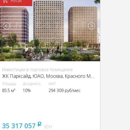
Retail
Инвестиции в торговое помещение
ЖК Парксайд, ЮАО, Москва, Красного Маяка ул., 26
Площадь
Доходность
МАП
85.5 м²
10%
294 309 руб/мес
35 317 057
pуб
УСН