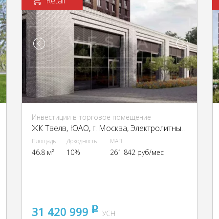
Retail
Инвестиции в торговое помещение
ЖК Твелв, ЮАО, г. Москва, Электролитный пр-д, 12Б
Площадь
Доходность
МАП
46.8 м²
10%
261 842 руб/мес
31 420 999
pуб
УСН