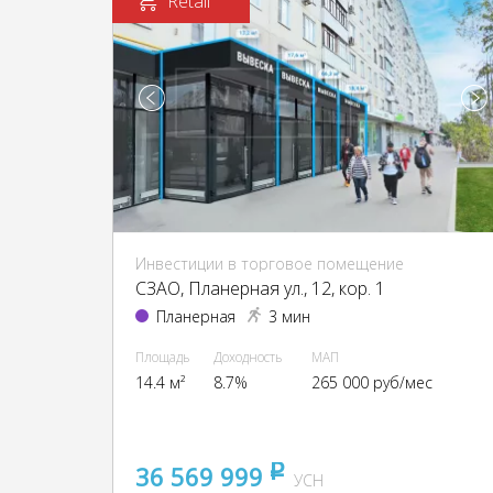
Retail
Инвестиции в торговое помещение
CЗАО, Планерная ул., 12, кор. 1
Планерная
3 мин
Площадь
Доходность
МАП
14.4 м²
8.7%
265 000 руб/мес
36 569 999
pуб
УСН