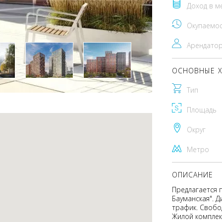
Доход в м
Окупаемо
Арендато
ОСНОВНЫЕ Х
Тип
Площадь
Округ
Метро
ОПИСАНИЕ
Предлагается 
Бауманская". 
трафик. Свобо
Жилой комплек