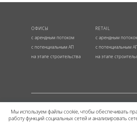
ОФИСЫ
RETAIL
с арендным потоком
с арендным потоко
с потенциальным АП
с потенциальным А
на этапе строительства
на этапе строитель
© ОФИЦИАЛЬНЫЙ СА
Мы используем файлы cookie, чтобы обеспечивать пр
Представленная на сайт
работу функций социальных сетей и анализировать се
и не является публичн