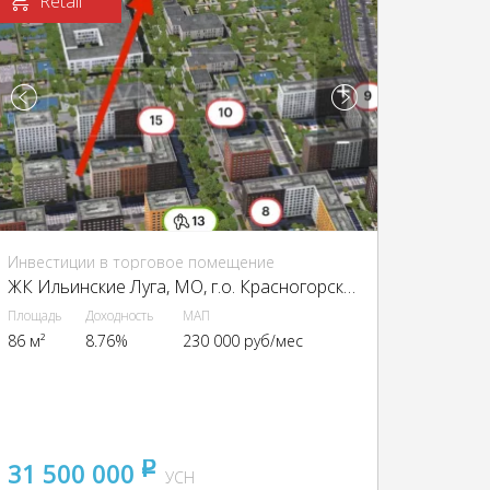
Retail
Инвестиции в торговое помещение
ЖК Ильинские Луга, МО, г.о. Красногорск. с.п. Ильинское, ЖК Ильинские Луга, к 2.3-2.6
Площадь
Доходность
МАП
86 м²
8.76%
230 000 руб/мес
31 500 000
pуб
УСН