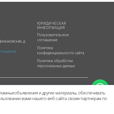
ЮРИДИЧЕСКАЯ
ИНФОРМАЦИЯ
Пользовательское
соглашение
ильмовская, д.
Политика
оглашение
конфиденциальности сайта
Политика обработки
персональных данных
кламныеобъявления и другие материалы, обеспечивать
арактер
ользовании вами нашего веб-сайта своим партнерам по
 уведомления.