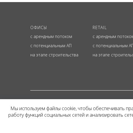
ОФИСЫ
RETAIL
с арендным потоком
с арендным потоко
с потенциальным АП
с потенциальным А
на этапе строительства
на этапе строитель
© ОФИЦИАЛЬНЫЙ СА
Мы используем файлы cookie, чтобы обеспечивать пр
Представленная на сайт
работу функций социальных сетей и анализировать се
и не является публичн