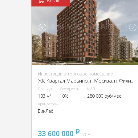
Retail
Инвестиции в торговое помещение
ЖК Квартал Марьино, г. Москва, п. Филимонковское, ЖК Квартал Марьино, к2
Площадь
Доходность
МАП
103 м²
10%
280 000 руб/мес
Арендаторы
ВинЛаб
33 600 000
pуб
УСН