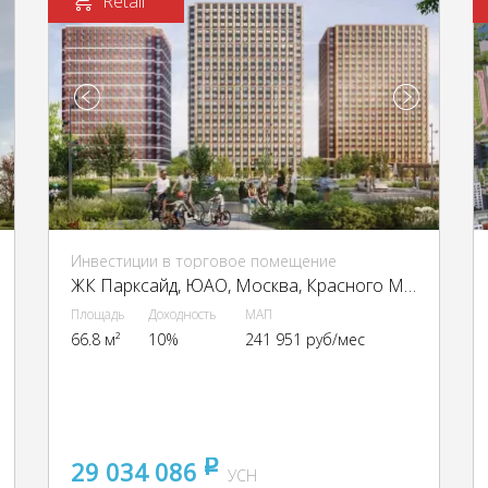
Retail
Инвестиции в торговое помещение
ЖК Парксайд, ЮАО, Москва, Красного Маяка ул., 26
Площадь
Доходность
МАП
66.8 м²
10%
241 951 руб/мес
29 034 086
pуб
УСН