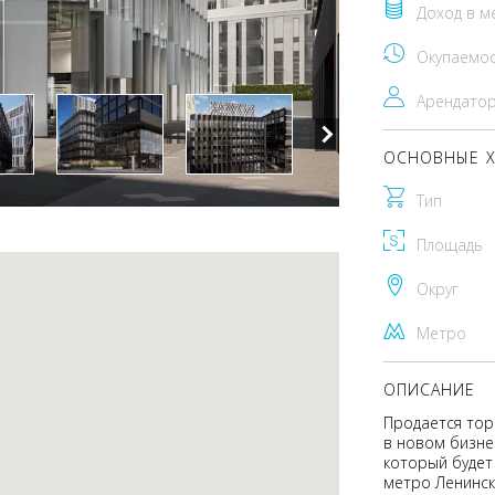
Доход в м
Окупаемо
Арендато
ОСНОВНЫЕ Х
Тип
Площадь
Округ
Метро
ОПИСАНИЕ
Продается тор
в новом бизнес
который будет
метро Ленинск