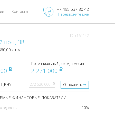
+7 495 637 80 42
ии
Контакты
Перезвоните мне
ID: r164142
 пр-т, 38
0,00 кв. м
Потенциальный доход в месяц
000
2 271 000
pуб
pуб
pуб
 ЦЕНУ
Отправить
ЕМЫЕ ФИНАНСОВЫЕ ПОКАЗАТЕЛИ
оходность
10%