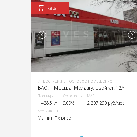
Retail
Инвестиции в торговое помещение
ВАО, г. Москва, Молдагуловой ул., 12А
Площадь
Доходность
МАП
1 428.5 м²
9.09%
2 207 290 руб/мес
Арендаторы
Магнит, Fix price