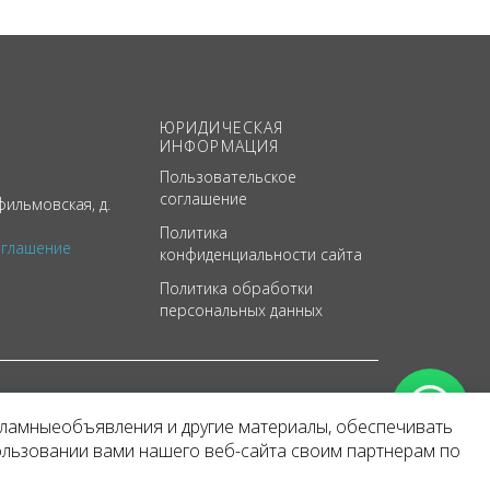
ЮРИДИЧЕСКАЯ
ИНФОРМАЦИЯ
Пользовательское
соглашение
ильмовская, д.
Политика
оглашение
конфиденциальности сайта
Политика обработки
персональных данных
кламныеобъявления и другие материалы, обеспечивать
арактер
ользовании вами нашего веб-сайта своим партнерам по
 уведомления.