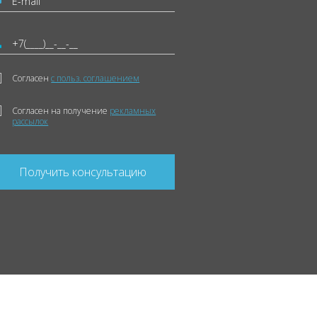
Согласен
с польз. соглашением
Согласен на получение
рекламных
рассылок
Получить консультацию