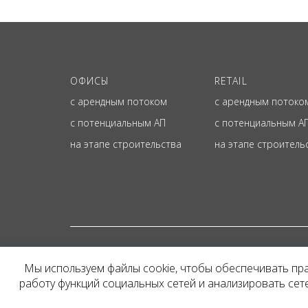
ОФИСЫ
RETAIL
с арендным потоком
с арендным потоко
с потенциальным АП
с потенциальным А
на этапе строительства
на этапе строитель
© ОФИЦИАЛЬНЫЙ СА
Мы используем файлы cookie, чтобы обеспечивать пр
Представленная на сайт
работу функций социальных сетей и анализировать се
и не является публичн