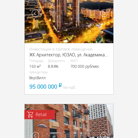
Инвестиции в торговое помещение
ЖК Архитектор, ЮЗАО, ул. Академика Волгина, 2А
Площадь
Доходность
МАП
163 м²
8.84%
700 000 руб/мес
Арендаторы
ВкусВилл
95 000 000
pуб
без НДС
Retail