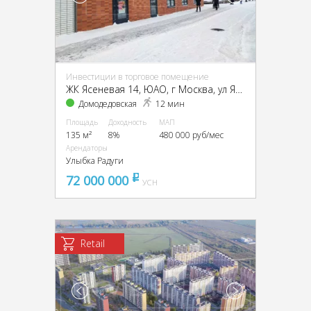
Инвестиции в торговое помещение
ЖК Ясеневая 14, ЮАО, г Москва, ул Ясеневая, д 12 к 2
Домодедовская
12 мин
Площадь
Доходность
МАП
135 м²
8%
480 000 руб/мес
Арендаторы
Улыбка Радуги
72 000 000
pуб
УСН
Retail