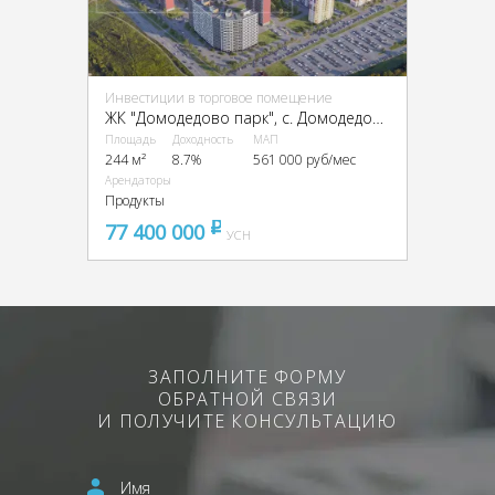
Инвестиции в торговое помещение
ЖК "Домодедово парк", с. Домодедово, Высотная ул., 9
Площадь
Доходность
МАП
244 м²
8.7%
561 000 руб/мес
Арендаторы
Продукты
77 400 000
pуб
УСН
ЗАПОЛНИТЕ ФОРМУ
ОБРАТНОЙ СВЯЗИ
И ПОЛУЧИТЕ КОНСУЛЬТАЦИЮ