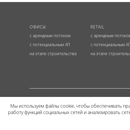
ОФИСЫ
RETAIL
с арендным потоком
с арендным потоко
с потенциальным АП
с потенциальным А
на этапе строительства
на этапе строитель
© ОФИЦИАЛЬНЫЙ СА
Мы используем файлы cookie, чтобы обеспечивать пр
Представленная на сайт
работу функций социальных сетей и анализировать се
и не является публичн