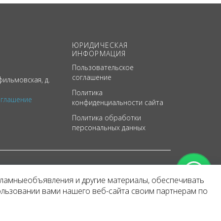
ЮРИДИЧЕСКАЯ
ИНФОРМАЦИЯ
Пользовательское
соглашение
ильмовская, д.
Политика
оглашение
конфиденциальности сайта
Политика обработки
персональных данных
кламныеобъявления и другие материалы, обеспечивать
арактер
ользовании вами нашего веб-сайта своим партнерам по
 уведомления.