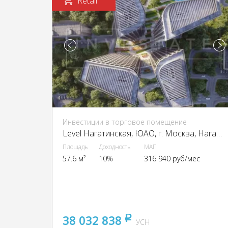
Retail
Инвестиции в торговое помещение
Level Нагатинская, ЮАО, г. Москва, Нагатинская наб., 10А
Площадь
Доходность
МАП
57.6 м²
10%
316 940 руб/мес
38 032 838
pуб
УСН