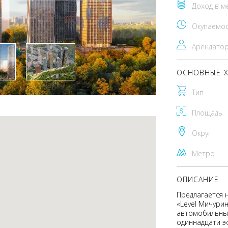
Доход в м
Окупаемо
Арендато
ОСНОВНЫЕ Х
Тип
Площадь
Округ
Метро
ОПИСАНИЕ
Предлагается 
«Level Мичурин
автомобильный
одиннадцати э