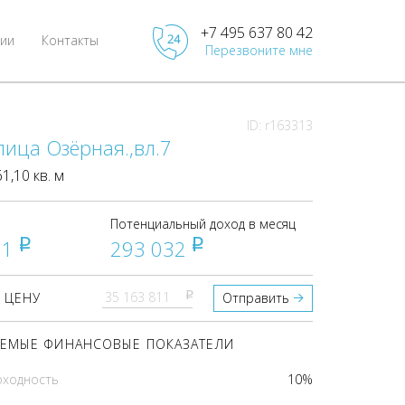
+7 495 637 80 42
ии
Контакты
Перезвоните мне
ID: r163313
лица Озёрная.,вл.7
,10 кв. м
Потенциальный доход в месяц
11
293 032
pуб
pуб
pуб
 ЦЕНУ
Отправить
ЕМЫЕ ФИНАНСОВЫЕ ПОКАЗАТЕЛИ
оходность
10%