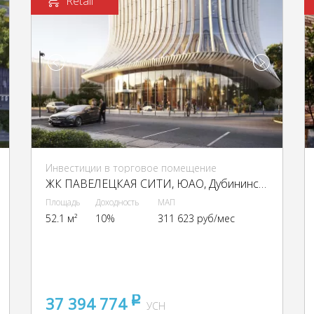
Retail
Инвестиции в торговое помещение
ЖК ПАВЕЛЕЦКАЯ СИТИ, ЮАО, Дубининская ул., 69
Площадь
Доходность
МАП
52.1 м²
10%
311 623 руб/мес
37 394 774
pуб
УСН