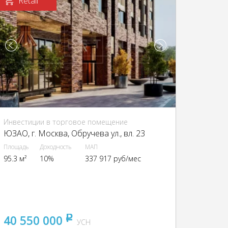
Retail
Инвестиции в торговое помещение
ЮЗАО, г. Москва, Обручева ул., вл. 23
Площадь
Доходность
МАП
95.3 м²
10%
337 917 руб/мес
40 550 000
pуб
УСН