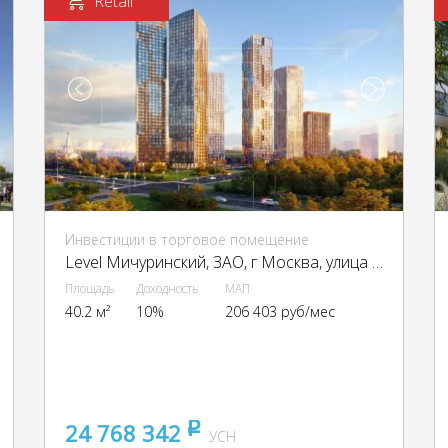
Retail
Инвестиции в торговое помещение
Level Мичуринский, ЗАО, г Москва, улица Озёрная.,вл.7
Площадь
Доходность
МАП
40.2 м²
10%
206 403 руб/мес
24 768 342
pуб
УСН