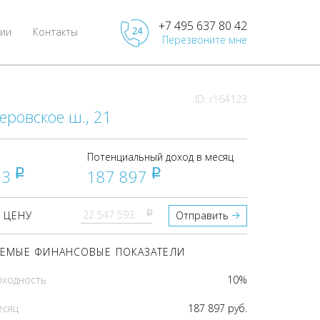
+7 495 637 80 42
ии
Контакты
Перезвоните мне
ID: r164123
еровское ш., 21
Потенциальный доход в месяц
93
187 897
pуб
pуб
pуб
 ЦЕНУ
Отправить
ЕМЫЕ ФИНАНСОВЫЕ ПОКАЗАТЕЛИ
оходность
10%
есяц
187 897 руб.