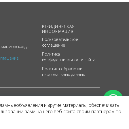
ЮРИДИЧЕСКАЯ
ИНФОРМАЦИЯ
Пользовательское
соглашение
ильмовская, д.
Политика
оглашение
конфиденциальности сайта
Политика обработки
персональных данных
кламныеобъявления и другие материалы, обеспечивать
арактер
ользовании вами нашего веб-сайта своим партнерам по
 уведомления.