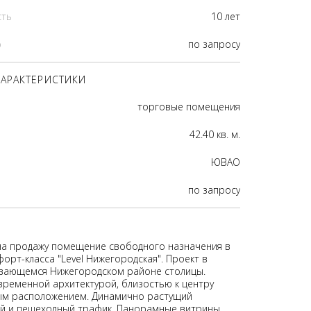
сть
10 лет
р
по запросу
АРАКТЕРИСТИКИ
торговые помещения
42.40 кв. м.
ЮВАО
по запросу
на продажу помещение свободного назначения в
орт-класса "Level Нижегородская". Проект в
вающемся Нижегородском районе столицы.
временной архитектурой, близостью к центру
ым расположением. Динамично растущий
й и пешеходный трафик. Панорамные витрины