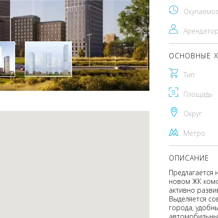
Окупаемо
Арендато
ОСНОВНЫЕ Х
Тип
Площадь
Округ
Метро
ОПИСАНИЕ
Предлагается 
новом ЖК комф
активно разви
Выделяется со
города, удобн
автомобильны