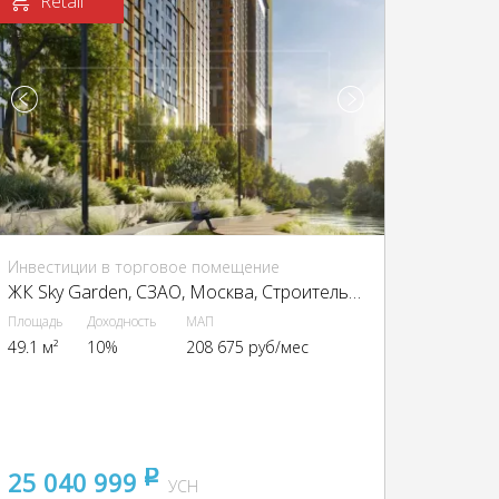
Retail
Инвестиции в торговое помещение
ЖК Sky Garden, CЗАО, Москва, Строительный пр-д, 9 корп. 1
Площадь
Доходность
МАП
49.1 м²
10%
208 675 руб/мес
25 040 999
pуб
УСН