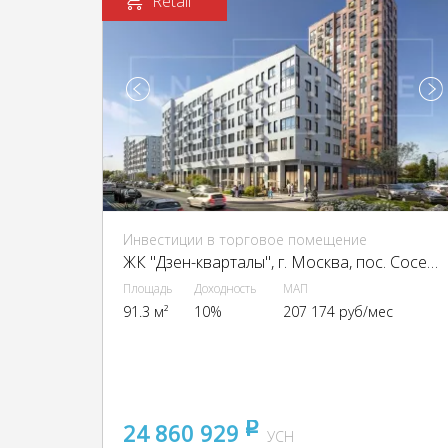
Retail
Инвестиции в торговое помещение
ЖК "Дзен-кварталы", г. Москва, пос. Сосенское, Александры Монаховой ул.
Площадь
Доходность
МАП
91.3 м²
10%
207 174 руб/мес
24 860 929
pуб
УСН