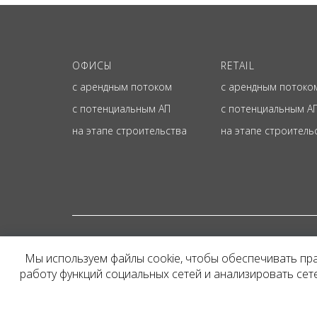
ОФИСЫ
RETAIL
с арендным потоком
с арендным потоко
с потенциальным АП
с потенциальным А
на этапе строительства
на этапе строитель
© ОФИЦИАЛЬНЫЙ СА
Мы используем файлы cookie, чтобы обеспечивать пр
Представленная на сайт
работу функций социальных сетей и анализировать се
и не является публичн