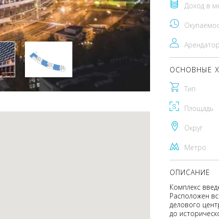
Доход в м
Окупаемо
Арендато
ОСНОВНЫЕ Х
Тип
Площадь
Округ
Метро
ОПИСАНИЕ
Комплекс введе
Расположен вс
делового цент
до историческ