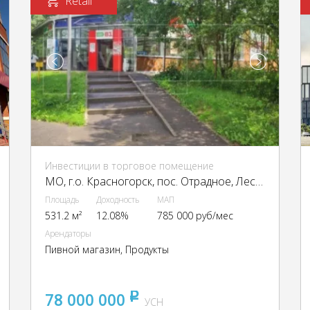
Retail
Инвестиции в торговое помещение
МО, г.о. Красногорск, пос. Отрадное, Лесная ул., 17А
Площадь
Доходность
МАП
531.2 м²
12.08%
785 000 руб/мес
Арендаторы
Пивной магазин, Продукты
78 000 000
pуб
УСН