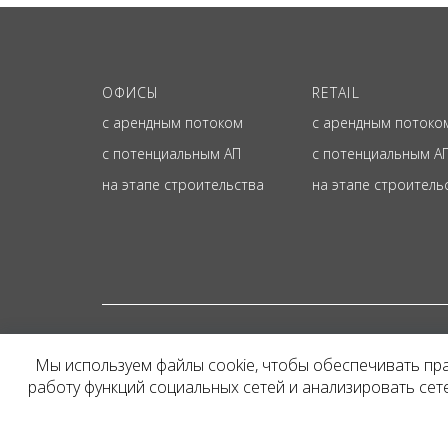
ОФИСЫ
RETAIL
с арендным потоком
с арендным потоко
с потенциальным АП
с потенциальным А
на этапе строительства
на этапе строитель
© ОФИЦИАЛЬНЫЙ СА
Мы используем файлы cookie, чтобы обеспечивать пр
Представленная на сайт
работу функций социальных сетей и анализировать се
и не является публичн