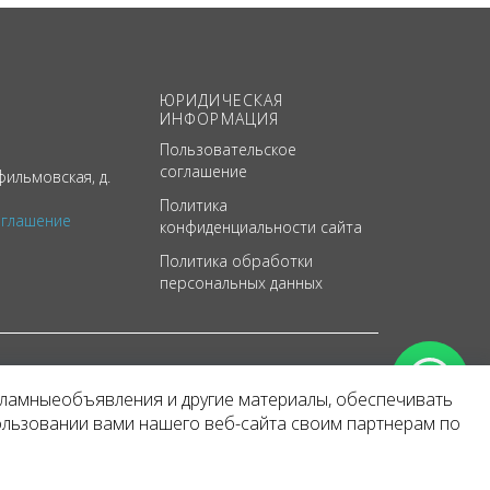
ЮРИДИЧЕСКАЯ
ИНФОРМАЦИЯ
Пользовательское
соглашение
ильмовская, д.
Политика
оглашение
конфиденциальности сайта
Политика обработки
персональных данных
кламныеобъявления и другие материалы, обеспечивать
арактер
ользовании вами нашего веб-сайта своим партнерам по
 уведомления.