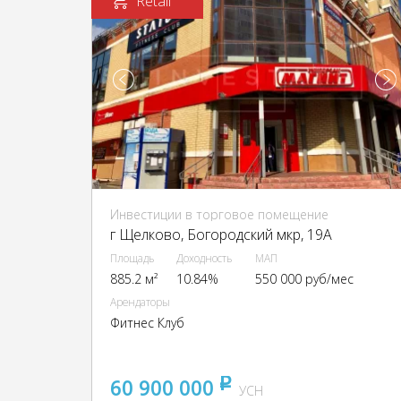
Retail
Инвестиции в торговое помещение
г Щелково, Богородский мкр, 19А
Площадь
Доходность
МАП
885.2 м²
10.84%
550 000 руб/мес
Арендаторы
Фитнес Клуб
60 900 000
pуб
УСН