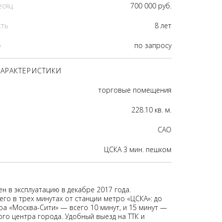
есяц
700 000 руб.
сть
8 лет
р
по запросу
АРАКТЕРИСТИКИ
торговые помещения
228.10 кв. м.
CАО
ЦСКА 3 мин. пешком
н в эксплуатацию в декабре 2017 года.
его в трех минутах от станции метро «ЦСКА»: до
ра «Москва-Сити» — всего 10 минут, и 15 минут —
ого центра города. Удобный выезд на ТТК и