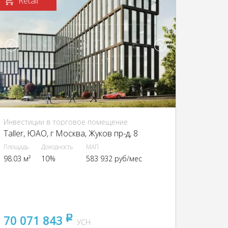
Retail
Инвестиции в торговое помещение
Taller, ЮАО, г Москва, Жуков пр-д, 8
Площадь
Доходность
МАП
98.03 м²
10%
583 932 руб/мес
70 071 843
pуб
УСН