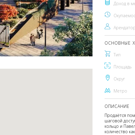
Доход в м
Окупаемо
Арендато
ОСНОВНЫЕ Х
Тип
Площадь
Округ
Метро
ОПИСАНИЕ
Продаётся поме
шаговой досту
кольцо и Паве
количество как