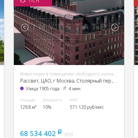
ПСН
Инвестиции в помещение свободного назначения (ПСН)
Рассвет, ЦАО, г Москва, Столярный пер., 3, кор. 1-13, 15
Улица 1905 года
4 мин
Площадь
Доходность
МАП
129.8 м²
10%
571 120 руб/мес
68 534 402
pуб
УСН