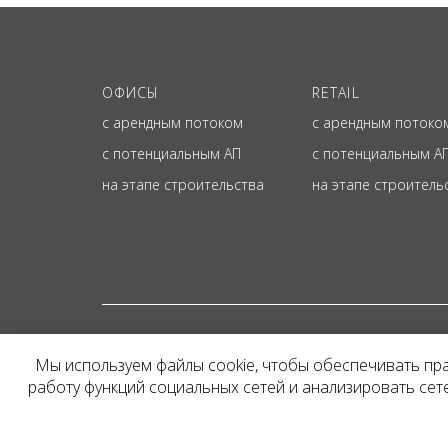
ОФИСЫ
RETAIL
с арендным потоком
с арендным потоко
с потенциальным АП
с потенциальным А
на этапе строительства
на этапе строитель
© ОФИЦИАЛЬНЫЙ СА
Мы используем файлы cookie, чтобы обеспечивать пр
Представленная на сайт
работу функций социальных сетей и анализировать се
и не является публичн