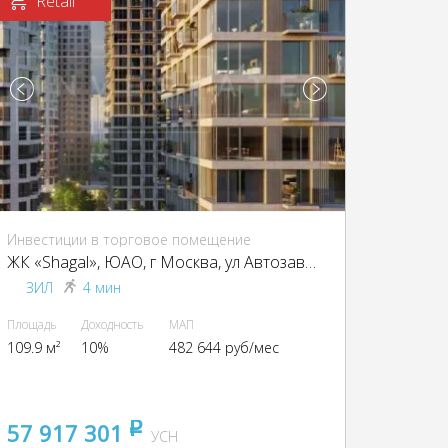
Retail
Инвестиции в торговое помещение
ЖК «Shagal», ЮАО, г Москва, ул Автозаводская, д 23 стр 66
ЗИЛ
4 мин
Площадь
Доходность
МАП
109.9 м²
10%
482 644 руб/мес
57 917 301
pуб
УСН