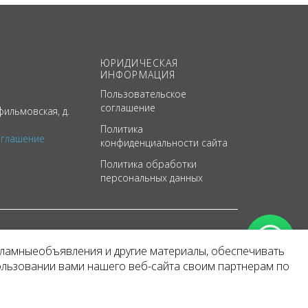
ЮРИДИЧЕСКАЯ
ИНФОРМАЦИЯ
Пользовательское
соглашение
ильмовская, д.
Политика
оглашение
конфиденциальности сайта
Политика обработки
персональных данных
кламныеобъявления и другие материалы, обеспечивать
арактер
ользовании вами нашего веб-сайта своим партнерам по
 уведомления.