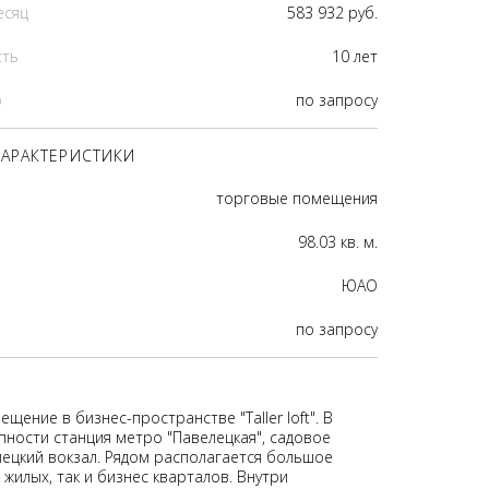
есяц
583 932 руб.
сть
10 лет
р
по запросу
АРАКТЕРИСТИКИ
торговые помещения
98.03 кв. м.
ЮАО
по запросу
щение в бизнес-пространстве "Taller loft". В
пности станция метро "Павелецкая", садовое
лецкий вокзал. Рядом располагается большое
 жилых, так и бизнес кварталов. Внутри