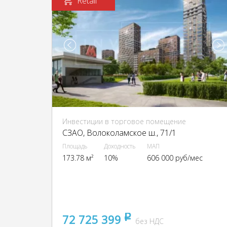
Retail
Инвестиции в торговое помещение
CЗАО, Волоколамское ш., 71/1
Площадь
Доходность
МАП
173.78 м²
10%
606 000 руб/мес
72 725 399
pуб
без НДС