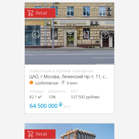
Retail
Инвестиции в торговое помещение
ЦАО, г Москва, Ленинский пр-т, 11, стр. 1
Шаболовская
6 мин
Площадь
Доходность
МАП
82.1 м²
10%
537 500 руб/мес
64 500 000
pуб
УСН
Retail