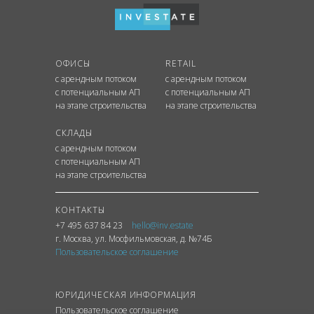
ОФИСЫ
RETAIL
с арендным потоком
с арендным потоком
с потенциальным АП
с потенциальным АП
на этапе строительства
на этапе строительства
СКЛАДЫ
с арендным потоком
с потенциальным АП
на этапе строительства
КОНТАКТЫ
+7 495 637 84 23
hello@inv.estate
г. Москва
,
ул.
Мосфильмовская, д. №74Б
Пользовательское соглашение
ЮРИДИЧЕСКАЯ ИНФОРМАЦИЯ
Пользовательское соглашение