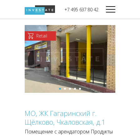
строительства
+7 495 637 80 42
Дикси
В башне
Башня Федерация-II
Верный
Запад
Retail
Башня Федерация-I
Мираторг
Восток
Город Столиц,
Магнолия
Северный блок
Город Столиц,
Южный блок
МО, ЖК Гагаринский г.
Щёлково, Чкаловская, д.1
Помещение с арендатором Продукты