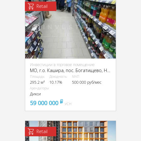
Retail
Инвестиции в торговое помещение
МО, г.о. Кашира, пос. Богатищево, Новая ул., 15
Площадь
Доходность
МАП
295.2 м²
10.17%
500 000 руб/мес
Арендаторы
Дикси
59 000 000
pуб
УСН
Retail