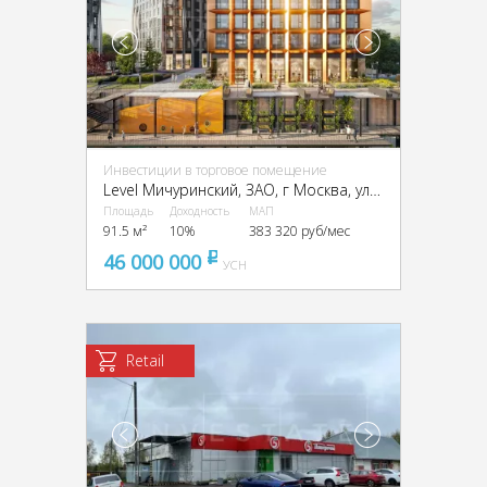
Инвестиции в торговое помещение
Level Мичуринский, ЗАО, г Москва, улица Озёрная.,вл.7
Площадь
Доходность
МАП
91.5 м²
10%
383 320 руб/мес
46 000 000
pуб
УСН
Retail