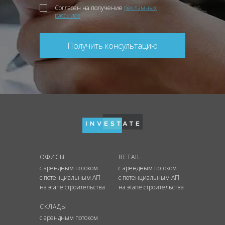
Согласен на получение
рекламных
рассылок
Получить консультацию
ОФИСЫ
RETAIL
с арендным потоком
с арендным потоком
с потенциальным АП
с потенциальным АП
на этапе строительства
на этапе строительства
СКЛАДЫ
с арендным потоком