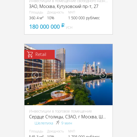
Инвестиции в помещение свободного назначения (ПСН)
ЗАО, Москва, Кутузовский пр-т, 27
Площадь
Доходность
МАП
360.4 м²
10%
1 500 000 руб/мес
180 000 000
pуб
УСН
Retail
Инвестиции в торговое помещение
Сердце Столицы, CЗАО, г Москва, Шелепихинская наб., 34, кор. 2
Шелепиха
9 мин
Площадь
Доходность
МАП
545.3 м²
10%
1 795 000 руб/мес