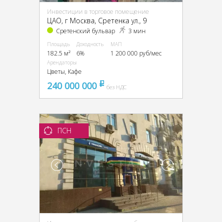
Инвестиции в торговое помещение
ЦАО, г Москва, Сретенка ул., 9
Сретенский бульвар
3 мин
Площадь
Доходность
МАП
182.5 м²
6%
1 200 000 руб/мес
Арендаторы
Цветы, Кафе
240 000 000
pуб
без НДС
ПСН