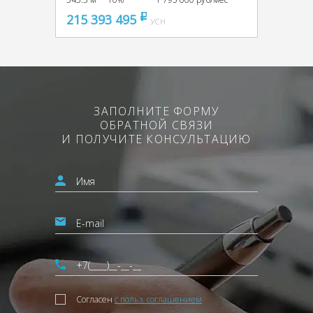
215 393 495
pуб
УСН
ЗАПОЛНИТЕ ФОРМУ
ОБРАТНОЙ СВЯЗИ
И ПОЛУЧИТЕ КОНСУЛЬТАЦИЮ
Согласен
с польз. соглашением