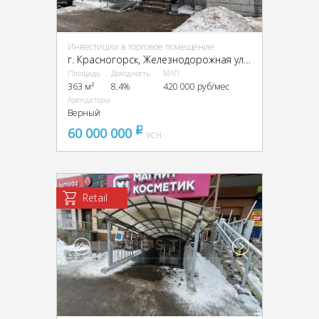
Инвестиции в торговое помещение
г. Красногорск, Железнодорожная ул., 33
Площадь
Доходность
МАП
363 м²
8.4%
420 000 руб/мес
Арендаторы
Верный
60 000 000
pуб
УСН
Retail