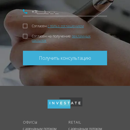
Согласен
с польз. соглашением
Согласен на получение
рекламных
рассылок
Получить консультацию
ОФИСЫ
RETAIL
с арендным потоком
с арендным потоком