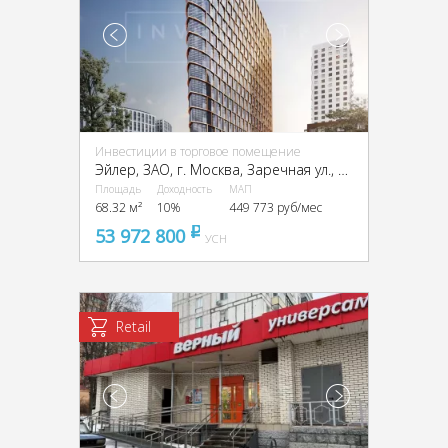
Инвестиции в торговое помещение
Эйлер, ЗАО, г. Москва, Заречная ул., вл6/1
Площадь
Доходность
МАП
68.32 м²
10%
449 773 руб/мес
53 972 800
pуб
УСН
Retail