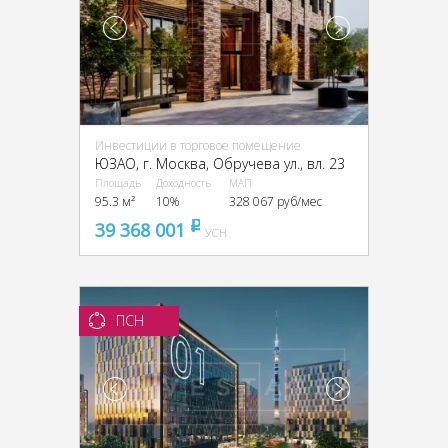
Инвестиции в торговое помещение
ЮЗАО, г. Москва, Обручева ул., вл. 23
Площадь
Доходность
МАП
95.3 м²
10%
328 067 руб/мес
39 368 001
pуб
УСН
ПСН