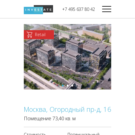
строительства
+7 495 637 80 42
Дикси
В башне
Башня Федерация-II
Верный
Запад
Retail
Башня Федерация-I
Мираторг
Восток
Город Столиц,
Магнолия
Северный блок
Город Столиц,
Южный блок
Москва, Огородный пр-д, 16
Помещение 73,40 кв. м
Стоимость
Потенциальный