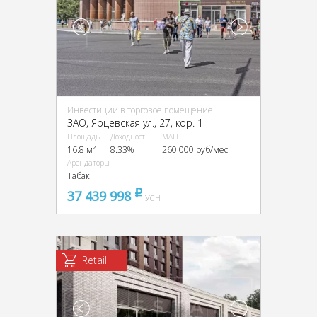
Инвестиции в торговое помещение
ЗАО, Ярцевская ул., 27, кор. 1
Площадь
Доходность
МАП
16.8 м²
8.33%
260 000 руб/мес
Арендаторы
Табак
37 439 998
pуб
УСН
Retail