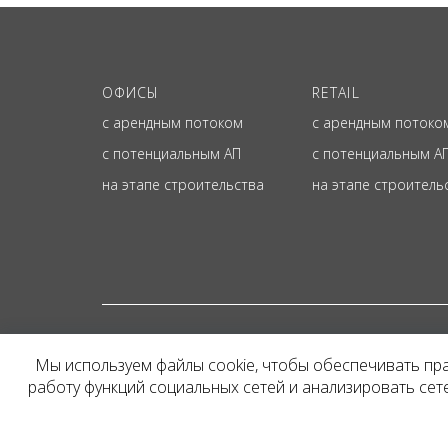
ОФИСЫ
RETAIL
с арендным потоком
с арендным потоко
с потенциальным АП
с потенциальным А
на этапе строительства
на этапе строитель
© ОФИЦИАЛЬНЫЙ СА
Мы используем файлы cookie, чтобы обеспечивать пр
Представленная на сайт
работу функций социальных сетей и анализировать се
и не является публичн