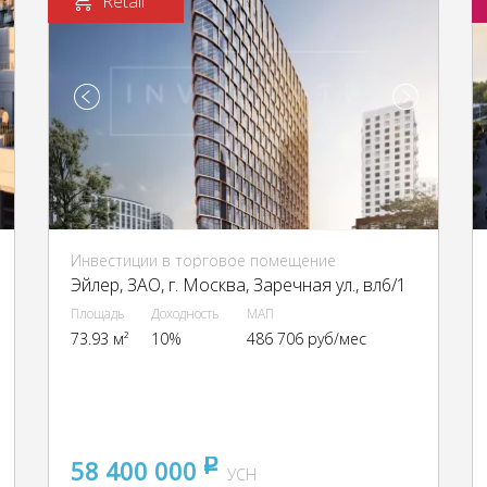
Retail
Инвестиции в торговое помещение
Эйлер, ЗАО, г. Москва, Заречная ул., вл6/1
Площадь
Доходность
МАП
73.93 м²
10%
486 706 руб/мес
58 400 000
pуб
УСН