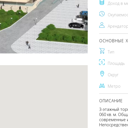
Доход в м
Окупаемо
Арендато
ОСНОВНЫЕ Х
Тип
Площадь
Округ
Метро
ОПИСАНИЕ
3-этажный тор
060 кв. м. Общ
современные и
Непосредствен