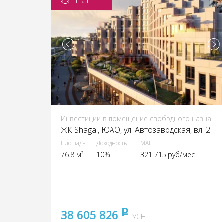
ПСН
Инвестиции в помещение свободного назначения (ПСН)
ЖК Shagal, ЮАО, ул. Автозаводская, вл. 23/66
Площадь
Доходность
МАП
76.8 м²
10%
321 715 руб/мес
38 605 826
pуб
УСН