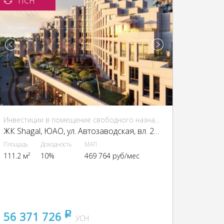
ПСН
Инвестиции в помещение свободного назначения (ПСН)
ЖК Shagal, ЮАО, ул. Автозаводская, вл. 23/66
Площадь
Доходность
МАП
111.2 м²
10%
469 764 руб/мес
56 371 726
pуб
УСН