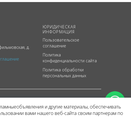
ЮРИДИЧЕСКАЯ
ИНФОРМАЦИЯ
Пользовательское
соглашение
ильмовская, д.
Политика
оглашение
конфиденциальности сайта
Политика обработки
персональных данных
кламныеобъявления и другие материалы, обеспечивать
арактер
ользовании вами нашего веб-сайта своим партнерам по
 уведомления.