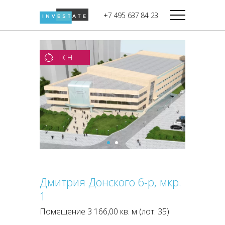
строительства
+7 495 637 84 23
Дикси
В башне
Башня Федерация-II
Верный
Запад
ПСН
Башня Федерация-I
Мираторг
Восток
Город Столиц,
Магнолия
Северный блок
Город Столиц,
Южный блок
Дмитрия Донского б-р, мкр.
1
Помещение 3 166,00 кв. м (лот: 35)