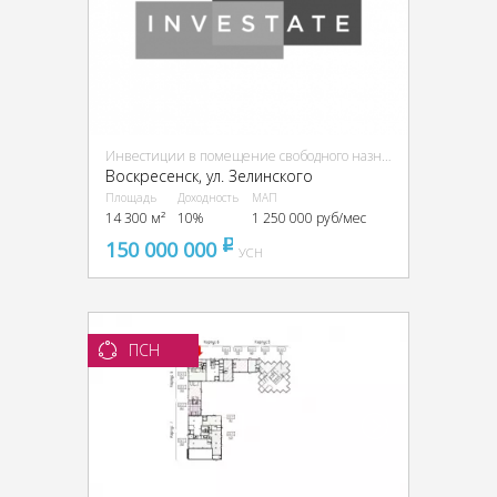
Инвестиции в помещение свободного назначения (ПСН)
Воскресенск, ул. Зелинского
Площадь
Доходность
МАП
14 300 м²
10%
1 250 000 руб/мес
150 000 000
pуб
УСН
ПСН