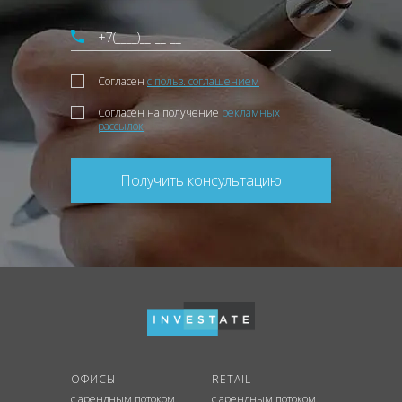
Согласен
с польз. соглашением
Согласен на получение
рекламных
рассылок
Получить консультацию
ОФИСЫ
RETAIL
с арендным потоком
с арендным потоком