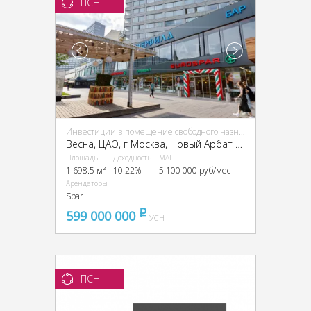
ПСН
Инвестиции в помещение свободного назначения (ПСН)
Весна, ЦАО, г Москва, Новый Арбат ул., 19
Площадь
Доходность
МАП
1 698.5 м²
10.22%
5 100 000 руб/мес
Арендаторы
Spar
599 000 000
pуб
УСН
ПСН