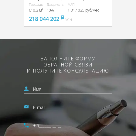
Площадь
Доходность
МАП
610.3 м²
10%
1 817 035 руб/мес
218 044 202
pуб
УСН
ЗАПОЛНИТЕ ФОРМУ
ОБРАТНОЙ СВЯЗИ
И ПОЛУЧИТЕ КОНСУЛЬТАЦИЮ