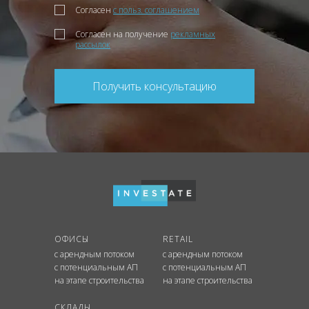
Согласен
с польз. соглашением
Согласен на получение
рекламных
рассылок
Получить консультацию
ОФИСЫ
RETAIL
с арендным потоком
с арендным потоком
с потенциальным АП
с потенциальным АП
на этапе строительства
на этапе строительства
СКЛАДЫ